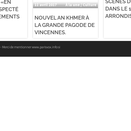
SCÈNES D
 «EN
11 avril 2017
À la une / Culture
DANS LE 
SPECTÉ
ARRONDI
EMENTS
NOUVEL AN KHMER À
LA GRANDE PAGODE DE
VINCENNES.
e - Merci de mentionner www.parisvox.info si