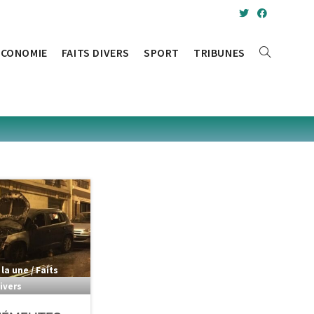
ÉCONOMIE
FAITS DIVERS
SPORT
TRIBUNES
TOGGLE
WEBSITE
SEARCH
 la une / Faits
ivers