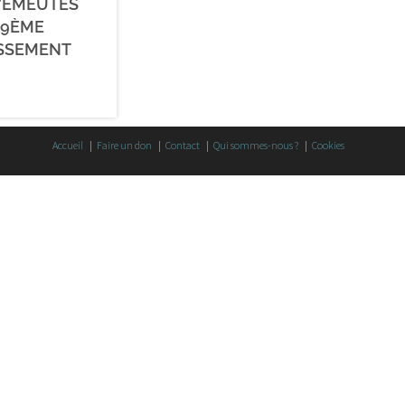
’ÉMEUTES
19ÈME
SSEMENT
Accueil
Faire un don
Contact
Qui sommes-nous ?
Cookies