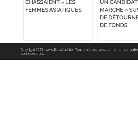
CHASSAIENT » LES
UN CANDIDAT
FEMMES ASIATIQUES
MARCHE » SU
DE DÉTOURN
DE FONDS
Copyright 2023 - www.ParisVox.info - Tous droits réservés sauf mention contrair
vous nous citez.