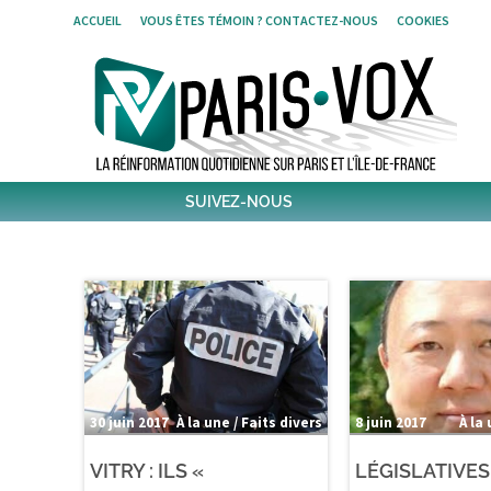
Skip
ACCUEIL
VOUS ÊTES TÉMOIN ? CONTACTEZ-NOUS
COOKIES
to
content
SUIVEZ-NOUS
1796
Followers
Twitter
6,486
Post
Post
30 juin 2017
À la une / Faits divers
8 juin 2017
À la
VITRY : ILS «
LÉGISLATIVES 