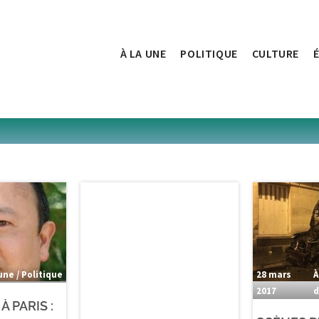
À LA UNE
POLITIQUE
CULTURE
 une / Politique
28 mars
À
2017
d
À PARIS :