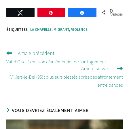
0
Tweetez
Enregistrer
Partagez
PARTAGES
ÉTIQUETTES :
LA CHAPELLE
,
MIGRANT
,
VIOLENCE
Article précédent
Lire
d'autres
Val-d’Oise: Expulsion d’un émeutier de son logement
Article suivant
articles
Villiers-le-Bel (95) : plusieurs blessés après des affrontement
entre bandes
VOUS DEVRIEZ ÉGALEMENT AIMER