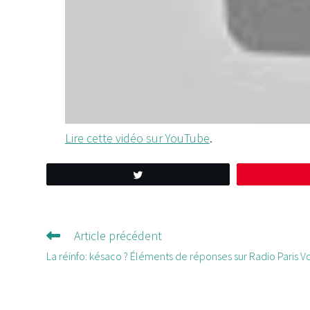
Lire cette vidéo sur YouTube
.
Tweetez
Article précédent
Lire
d'autres
La réinfo: késaco ? Éléments de réponses sur Radio Paris V
articles