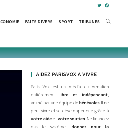
ÉCONOMIE
FAITS DIVERS
SPORT
TRIBUNES
AIDEZ PARISVOX À VIVRE
Paris Vox est un média d'information
entièrement
libre et indépendant
,
animé par une équipe de
bénévoles
. Il ne
peut vivre et se développer que grâce à
votre aide
et
votre soutien
. Ne financez
pas le système,
donnez pour la