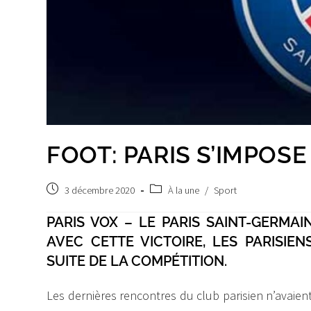
FOOT: PARIS S’IMPOSE
Post
Post
3 décembre 2020
À la une
/
Sport
published:
category:
PARIS VOX – LE PARIS SAINT-GERMAI
AVEC CETTE VICTOIRE, LES PARISIE
SUITE DE LA COMPÉTITION.
Les dernières rencontres du club parisien n’avaien