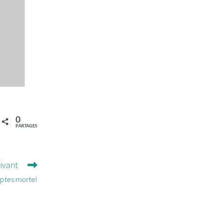
0
PARTAGES
uivant
ptes mortel