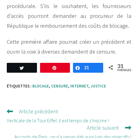
procédurale. S’ils le souhaitent, les fournisseurs
d’accès pourront demander au procureur de la
République le remboursement des coûts de blocage.
Cette première affaire pourrait créer un précédent et
ouvrir la voie à diverses demandent de censure.
31
Tweetez
Enregistrer
31
Partagez
PARTAGES
ÉTIQUETTES :
BLOCAGE
,
CENSURE
,
INTERNET
,
JUSTICE
Article précédent
Lire
d'autres
Verticale de la Tour Eiffel: il est temps de s’inscrire !
Article suivant
articles
Accords de Paris : on n’a jamais été aussi loin des objectifs !