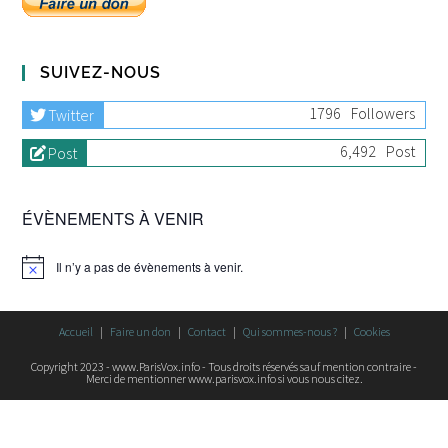
SUIVEZ-NOUS
1796
Followers
Twitter
6,492
Post
Post
ÉVÈNEMENTS À VENIR
Il n’y a pas de évènements à venir.
Accueil
Faire un don
Contact
Qui sommes-nous ?
Cookies
Copyright 2023 - www.ParisVox.info - Tous droits réservés sauf mention contraire -
Merci de mentionner www.parisvox.info si vous nous citez.