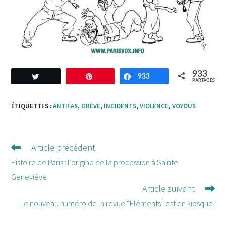
933
Tweetez
Enregistrer
933
Partagez
PARTAGES
ÉTIQUETTES :
ANTIFAS
,
GRÈVE
,
INCIDENTS
,
VIOLENCE
,
VOYOUS
Article précédent
Lire
d'autres
Histoire de Paris : l’origine de la procession à Sainte
articles
Geneviève
Article suivant
Le nouveau numéro de la revue “Eléments” est en kiosque!