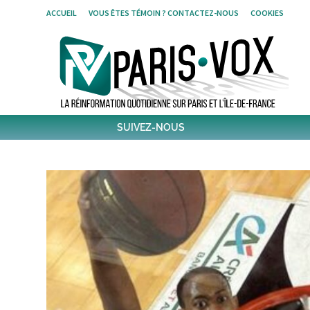
Skip
ACCUEIL
VOUS ÊTES TÉMOIN ? CONTACTEZ-NOUS
COOKIES
to
content
SUIVEZ-NOUS
1,382
Followers
Twitter
6,070
Post
Post