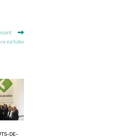
uivant
ce est futile
TS-DE-