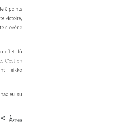
e 8 points
e victoire,
tte slovène
en effet dû
. C’est en
ent Heikko
nnadieu au
1
PARTAGES