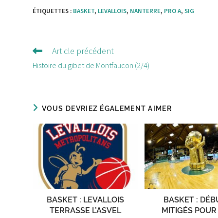
ÉTIQUETTES :
BASKET
,
LEVALLOIS
,
NANTERRE
,
PRO A
,
SIG
Article précédent
Lire
d'autres
Histoire du gibet de Montfaucon (2/4)
articles
VOUS DEVRIEZ ÉGALEMENT AIMER
BASKET : LEVALLOIS
BASKET : DÉB
TERRASSE L’ASVEL
MITIGÉS POUR