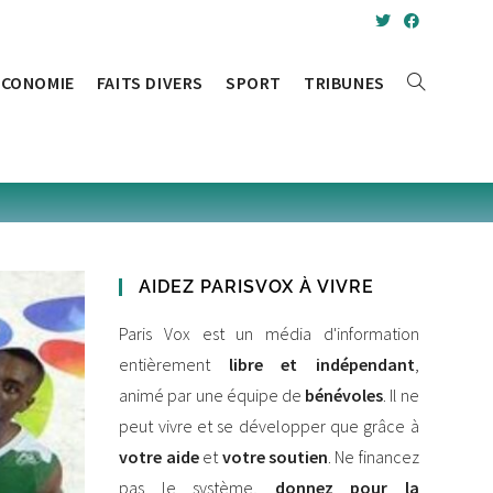
ÉCONOMIE
FAITS DIVERS
SPORT
TRIBUNES
AIDEZ PARISVOX À VIVRE
Paris Vox est un média d'information
entièrement
libre et indépendant
,
animé par une équipe de
bénévoles
. Il ne
peut vivre et se développer que grâce à
votre aide
et
votre soutien
. Ne financez
pas le système,
donnez pour la