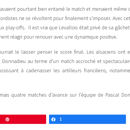
x avaient pourtant bien entamé le match et menaient même d
rdistes ne se révoltent pour finalement s’imposer. Avec cett
play-offs. Il est vrai que Levallois était privé de sa gâche
tement réagir pour renouer avec une dynamique positive.
rrait le laisser penser le score final. Les alsaciens ont 
l Donnadieu au terme d’un match accroché et spectaculaire
ssissant à cadenasser les artilleurs franciliens, notamm
rmais quatre matches d’avance sur l’équipe de Pascal Do
Enregistrer
1
Partagez