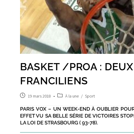
BASKET /PROA : DEU
FRANCILIENS
Post
Post
19 mars 2018
À la une
/
Sport
published:
category:
PARIS VOX – UN WEEK-END À OUBLIER POUR
EFFET VU SA BELLE SÉRIE DE VICTOIRES STO
LA LOI DE STRASBOURG ( 93-78).