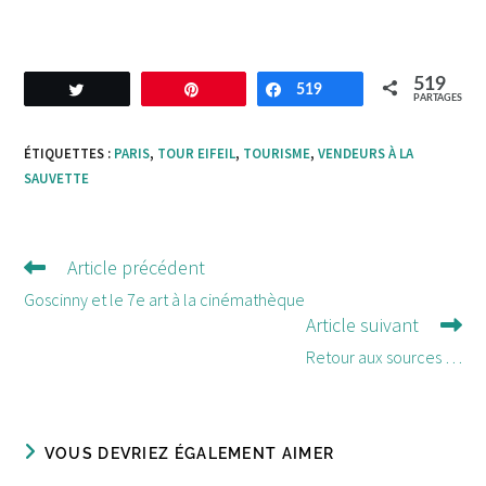
519
Tweetez
Enregistrer
519
Partagez
PARTAGES
ÉTIQUETTES :
PARIS
,
TOUR EIFEIL
,
TOURISME
,
VENDEURS À LA
SAUVETTE
Article précédent
Lire
d'autres
Goscinny et le 7e art à la cinémathèque
Article suivant
articles
Retour aux sources …
VOUS DEVRIEZ ÉGALEMENT AIMER