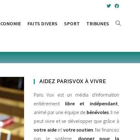
ÉCONOMIE
FAITS DIVERS
SPORT
TRIBUNES
TOGGLE
WEBSITE
SEARCH
AIDEZ PARISVOX À VIVRE
Paris Vox est un média d'information
entièrement
libre et indépendant
,
animé par une équipe de
bénévoles
. Il ne
peut vivre et se développer que grâce à
votre aide
et
votre soutien
. Ne financez
pas le système,
donnez pour la