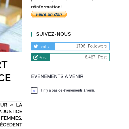
réinformation !
SUIVEZ-NOUS
1796
Followers
Twitter
6,487
Post
Post
RT
CE
ÉVÈNEMENTS À VENIR
Il n’y a pas de évènements à venir.
SUR « LA
A JUSTICE
 FEMMES,
RÉCÉDENT