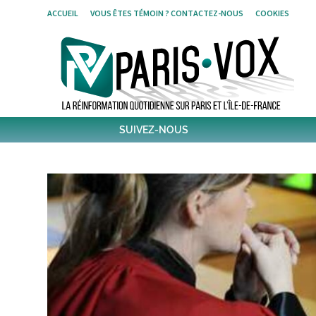
Skip
ACCUEIL
VOUS ÊTES TÉMOIN ? CONTACTEZ-NOUS
COOKIES
to
content
SUIVEZ-NOUS
1796
Followers
Twitter
6,487
Post
Post