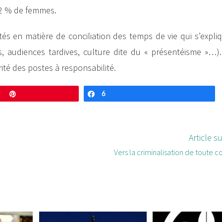
62 % de femmes.
és en matière de conciliation des temps de vie qui s’expli
es, audiences tardives, culture dite du « présentéisme »…)
ité des postes à responsabilité.
Enregistrer
6
Partagez
Article s
Vers la criminalisation de toute c