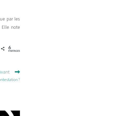
que par les
. Elle note
6
PARTAGES
uivant
ontestation ?