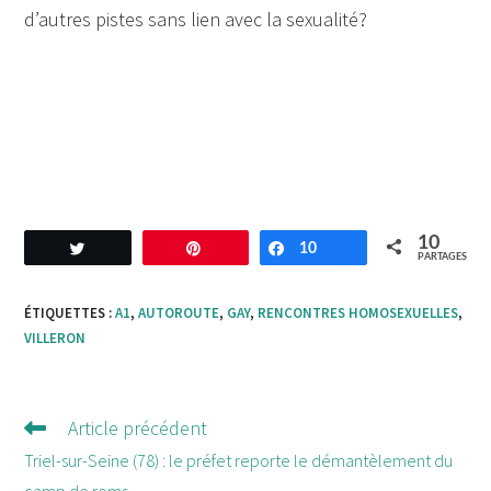
d’autres pistes sans lien avec la sexualité?
10
Tweetez
Enregistrer
10
Partagez
PARTAGES
ÉTIQUETTES :
A1
,
AUTOROUTE
,
GAY
,
RENCONTRES HOMOSEXUELLES
,
VILLERON
Article précédent
Lire
d'autres
Triel-sur-Seine (78) : le préfet reporte le démantèlement du
articles
camp de roms