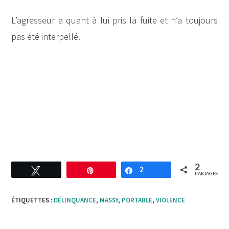
L’agresseur a quant à lui pris la fuite et n’a toujours
pas été interpellé.
2
Tweetez
Enregistrer
2
Partagez
PARTAGES
ÉTIQUETTES :
DÉLINQUANCE
,
MASSY
,
PORTABLE
,
VIOLENCE