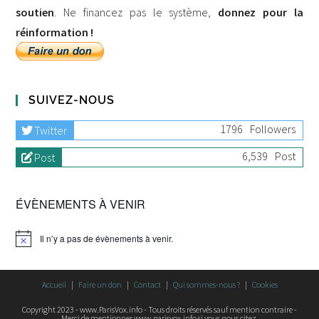
soutien
. Ne financez pas le système,
donnez pour la
réinformation !
SUIVEZ-NOUS
1796
Followers
Twitter
6,539
Post
Post
ÉVÈNEMENTS À VENIR
Il n’y a pas de évènements à venir.
Accueil
Faire un don
Contact
Qui sommes-nous ?
Cookies
Copyright 2023 - www.ParisVox.info - Tous droits réservés sauf mention contraire -
Merci de mentionner www.parisvox.info si vous nous citez.