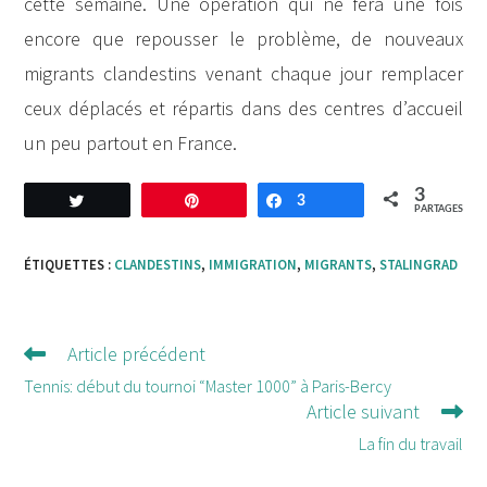
cette semaine. Une opération qui ne fera une fois
encore que repousser le problème, de nouveaux
migrants clandestins venant chaque jour remplacer
ceux déplacés et répartis dans des centres d’accueil
un peu partout en France.
3
Tweetez
Enregistrer
3
Partagez
PARTAGES
ÉTIQUETTES :
CLANDESTINS
,
IMMIGRATION
,
MIGRANTS
,
STALINGRAD
Article précédent
Lire
d'autres
Tennis: début du tournoi “Master 1000” à Paris-Bercy
Article suivant
articles
La fin du travail