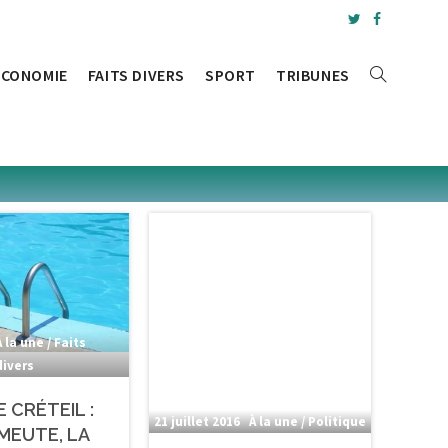
ÉCONOMIE
FAITS DIVERS
SPORT
TRIBUNES
À la une / Faits
divers
E CRÉTEIL :
21 juillet 2016
À la une / Politique
ÉMEUTE, LA