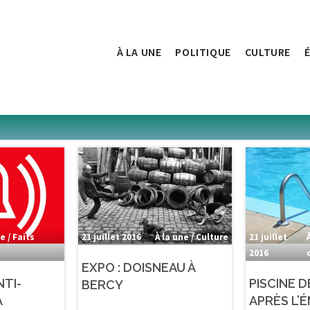
À LA UNE
POLITIQUE
CULTURE
e / Faits
21 juillet 2016
À la une / Culture
21 juillet
2016
EXPO : DOISNEAU À
NTI-
PISCINE D
BERCY
À
APRÈS L’