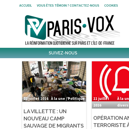
ACCUEIL
VOUS ÊTES TÉMOIN ? CONTACTEZ-NOUS
COOKIES
SUIVEZ-NOUS
1796
Fans
Facebook
698
Followers
Twitter
4,090
Post
Post
22 juillet 2016
À la une / Politique
21 juillet
À la un
2016
divers
LA VILLETTE : UN
OPÉRATION A
NOUVEAU CAMP
TERRORISTE 
SAUVAGE DE MIGRANTS