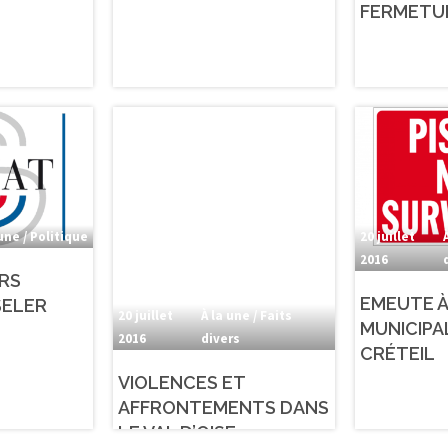
FERMETU
 une / Politique
20 juillet
2016
RS
EMEUTE À 
SELER
20 juillet
À la une / Faits
MUNICIPA
2016
divers
CRÉTEIL
VIOLENCES ET
AFFRONTEMENTS DANS
LE VAL D’OISE