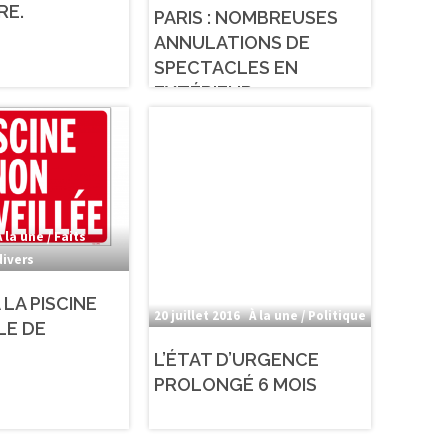
RE.
PARIS : NOMBREUSES
ANNULATIONS DE
SPECTACLES EN
EXTÉRIEUR
À la une / Faits
divers
LA PISCINE
20 juillet 2016
À la une / Politique
LE DE
L’ÉTAT D’URGENCE
PROLONGÉ 6 MOIS