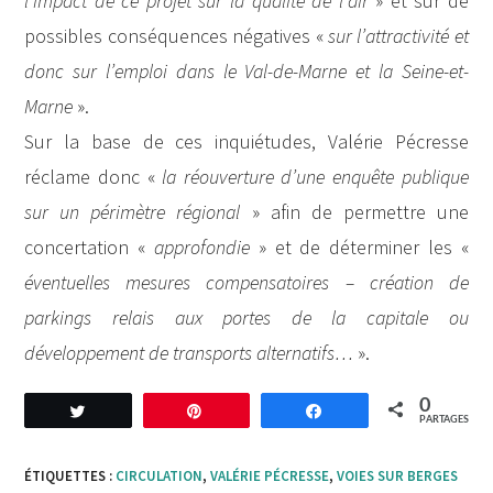
l’impact de ce projet sur la qualité de l’air
» et sur de
possibles conséquences négatives «
sur l’attractivité et
donc sur l’emploi dans le Val-de-Marne et la Seine-et-
Marne
».
Sur la base de ces inquiétudes, Valérie Pécresse
réclame donc «
la réouverture d’une enquête publique
sur un périmètre régional
» afin de permettre une
concertation «
approfondie
» et de déterminer les «
éventuelles mesures compensatoires – création de
parkings relais aux portes de la capitale ou
développement de transports alternatifs…
».
0
Tweetez
Enregistrer
Partagez
PARTAGES
ÉTIQUETTES :
CIRCULATION
,
VALÉRIE PÉCRESSE
,
VOIES SUR BERGES