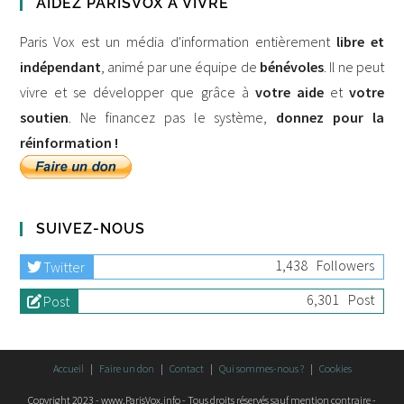
AIDEZ PARISVOX À VIVRE
Paris Vox est un média d'information entièrement
libre et
indépendant
, animé par une équipe de
bénévoles
. Il ne peut
vivre et se développer que grâce à
votre aide
et
votre
soutien
. Ne financez pas le système,
donnez pour la
réinformation !
SUIVEZ-NOUS
1,438
Followers
Twitter
6,301
Post
Post
Accueil
Faire un don
Contact
Qui sommes-nous ?
Cookies
Copyright 2023 - www.ParisVox.info - Tous droits réservés sauf mention contraire -