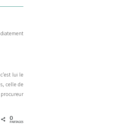
édiatement
’est lui le
s, celle de
e procureur
0
PARTAGES