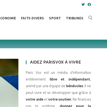
ÉCONOMIE
FAITS DIVERS
SPORT
TRIBUNES
AIDEZ PARISVOX À VIVRE
Paris Vox est un média d'information
entièrement
libre et indépendant
,
animé par une équipe de
bénévoles
. Il ne
peut vivre et se développer que grâce à
votre aide
et
votre soutien
. Ne financez
pas le système,
donnez pour la