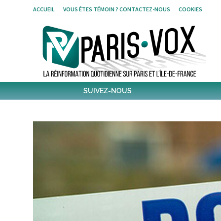
Skip
ACCUEIL
VOUS ÊTES TÉMOIN ? CONTACTEZ-NOUS
COOKIES
to
content
SUIVEZ-NOUS
1,433
Followers
Twitter
6,306
Post
Post