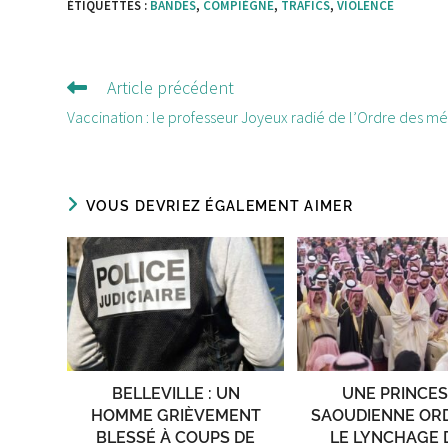
ÉTIQUETTES :
BANDES
,
COMPIÈGNE
,
TRAFICS
,
VIOLENCE
Article précédent
Lire
d'autres
Vaccination : le professeur Joyeux radié de l’Ordre des m
articles
VOUS DEVRIEZ ÉGALEMENT AIMER
BELLEVILLE : UN
UNE PRINCE
HOMME GRIÈVEMENT
SAOUDIENNE OR
BLESSÉ À COUPS DE
LE LYNCHAGE 