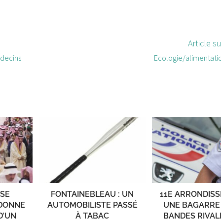
Article s
édecins
Ecologie/alimentatio
SSE
FONTAINEBLEAU : UN
11E ARRONDISS
DONNE
AUTOMOBILISTE PASSÉ
UNE BAGARRE
D’UN
À TABAC
BANDES RIVAL