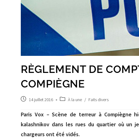
RÈGLEMENT DE COMPT
COMPIÈGNE
Post
Post
14 juillet 2016
À la une
/
Faits divers
published:
category:
Paris Vox – Scène de terreur à Compiègne hie
kalashnikov dans les rues du quartier où un j
chargeurs ont été vidés.