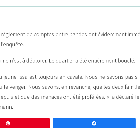
’un règlement de comptes entre bandes ont évidemment imm
 l’enquête.
time n’est à déplorer. Le quartier a été entièrement bouclé.
u jeune Issa est toujours en cavale. Nous ne savons pas si c
lu le venger. Nous savons, en revanche, que les deux famille
rt depuis et que des menaces ont été proférées. » a déclaré l
rmann.
Enregistrer
Partagez