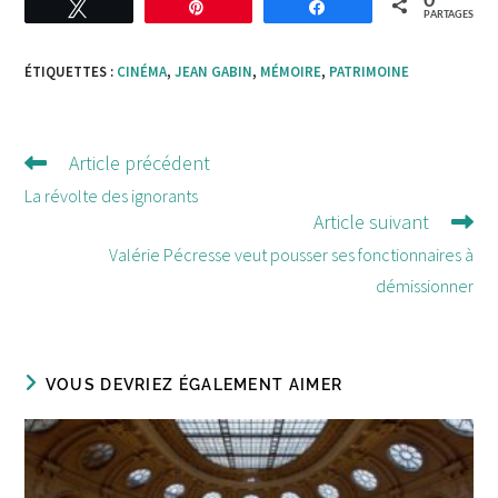
0
Tweetez
Enregistrer
Partagez
PARTAGES
ÉTIQUETTES :
CINÉMA
,
JEAN GABIN
,
MÉMOIRE
,
PATRIMOINE
Article précédent
Lire
d'autres
La révolte des ignorants
Article suivant
articles
Valérie Pécresse veut pousser ses fonctionnaires à
démissionner
VOUS DEVRIEZ ÉGALEMENT AIMER