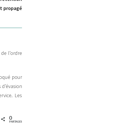
nt propagé
 de l’ordre
ovoqué pour
s d’évasion
ervice. Les
0
PARTAGES