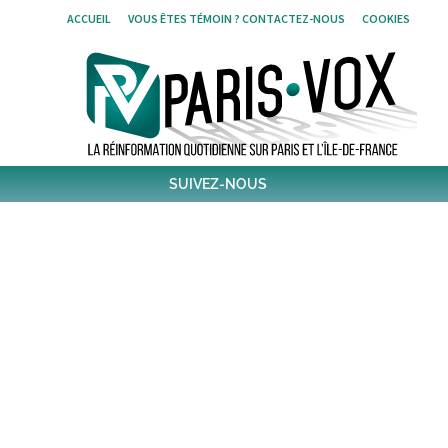
Skip
ACCUEIL
VOUS ÊTES TÉMOIN ? CONTACTEZ-NOUS
COOKIES
to
content
SUIVEZ-NOUS
1,440
Followers
Twitter
6,306
Post
Post