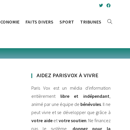
ÉCONOMIE
FAITS DIVERS
SPORT
TRIBUNES
AIDEZ PARISVOX À VIVRE
Paris Vox est un média d'information
entièrement
libre et indépendant
,
animé par une équipe de
bénévoles
. Il ne
peut vivre et se développer que grâce à
votre aide
et
votre soutien
. Ne financez
pas le système,
donnez pour la