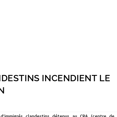
NDESTINS INCENDIENT LE
N
d’immigrés clandestins détenus au CRA (centre de 