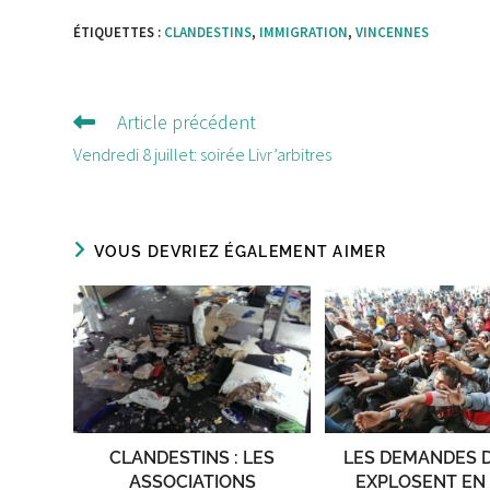
ÉTIQUETTES :
CLANDESTINS
,
IMMIGRATION
,
VINCENNES
Article précédent
Lire
d'autres
Vendredi 8 juillet: soirée Livr’arbitres
articles
VOUS DEVRIEZ ÉGALEMENT AIMER
CLANDESTINS : LES
LES DEMANDES D
ASSOCIATIONS
EXPLOSENT EN 