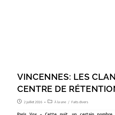
VINCENNES: LES CLA
CENTRE DE RÉTENTIO
Post
Post
2 juillet 2016
À la une
/
Faits divers
published:
category:
Paris Vox – Cette nuit, un certain nombre 