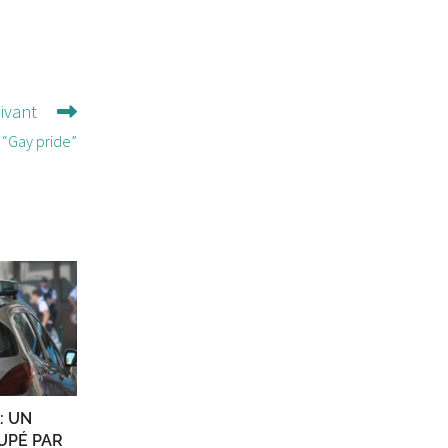
uivant
 “Gay pride”
: UN
UPÉ PAR