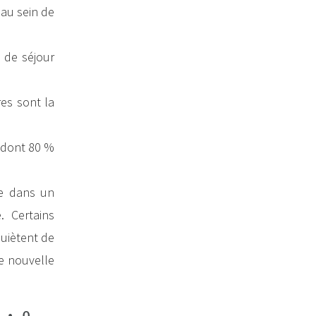
 au sein de
e de séjour
res sont la
, dont 80 %
ée dans un
. Certains
quiètent de
ne nouvelle