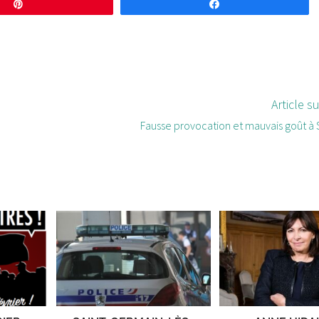
Enregistrer
Partagez
Article s
Fausse provocation et mauvais goût à