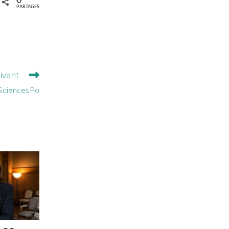
0
PARTAGES
uivant
 Sciences Po