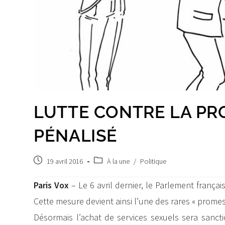
LUTTE CONTRE LA PRO
PÉNALISÉ
Publication
Post
19 avril 2016
À la une
/
Politique
publiée :
category:
Paris Vox
– Le 6 avril dernier, le Parlement françai
Cette mesure devient ainsi l’une des rares « prom
Désormais l’achat de services sexuels sera sanc