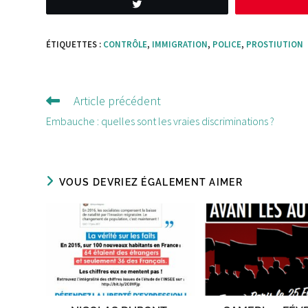
Tweetez
ÉTIQUETTES :
CONTRÔLE
,
IMMIGRATION
,
POLICE
,
PROSTIUTION
Article précédent
Lire
d'autres
Embauche : quelles sont les vraies discriminations ?
articles
VOUS DEVRIEZ ÉGALEMENT AIMER