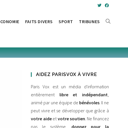
ÉCONOMIE
FAITS DIVERS
SPORT
TRIBUNES
TOGGLE
WEBSITE
SEARCH
AIDEZ PARISVOX À VIVRE
Paris Vox est un média d'information
entièrement
libre et indépendant
,
animé par une équipe de
bénévoles
. Il ne
peut vivre et se développer que grâce à
votre aide
et
votre soutien
. Ne financez
pas le système,
donnez pour la