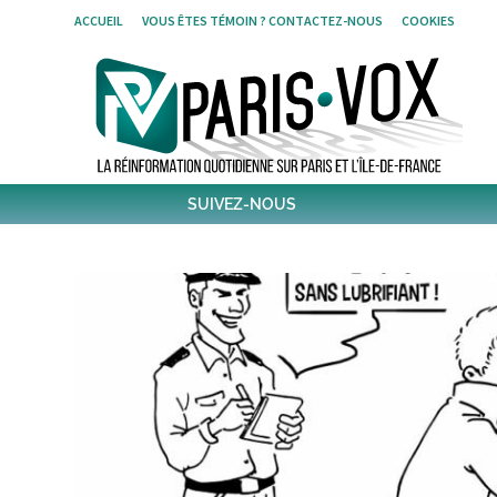
Skip
ACCUEIL
VOUS ÊTES TÉMOIN ? CONTACTEZ-NOUS
COOKIES
to
content
SUIVEZ-NOUS
1796
Followers
Twitter
6,489
Post
Post