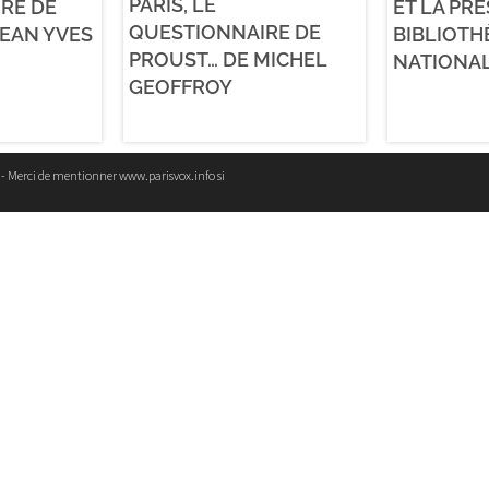
PARIS, LE
RE DE
ET LA PRE
QUESTIONNAIRE DE
JEAN YVES
BIBLIOT
PROUST… DE MICHEL
NATIONAL
GEOFFROY
e - Merci de mentionner www.parisvox.info si