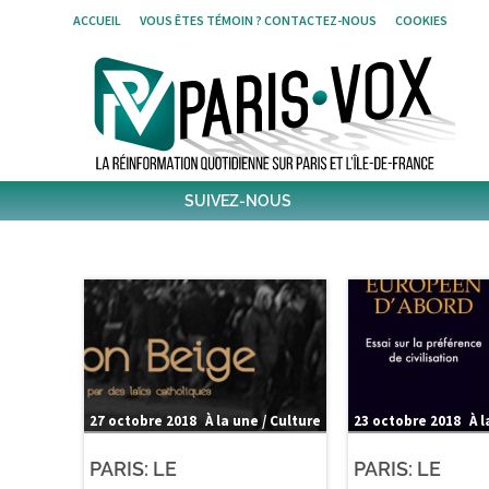
Skip
ACCUEIL
VOUS ÊTES TÉMOIN ? CONTACTEZ-NOUS
COOKIES
to
content
SUIVEZ-NOUS
1,438
Followers
Twitter
6,305
Post
Post
27 octobre 2018
À la une / Culture
23 octobre 2018
À l
PARIS: LE
PARIS: LE