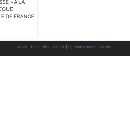
SSE » À LA
HÈQUE
E DE FRANCE
Accueil
Faire un don
Contact
Qui sommes-nous ?
Cookies