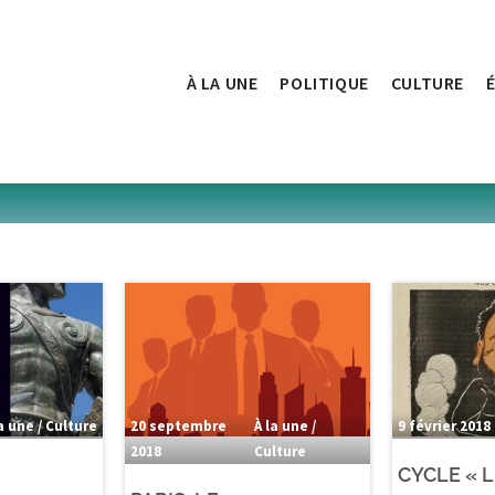
À LA UNE
POLITIQUE
CULTURE
a une / Culture
20 septembre
À la une /
9 février 2018
2018
Culture
CYCLE « 