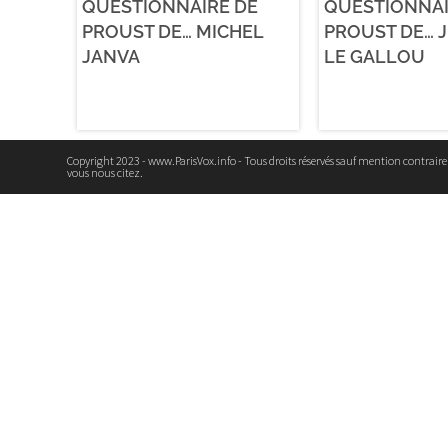
QUESTIONNAIRE DE
QUESTIONNAI
PROUST DE… MICHEL
PROUST DE… 
JANVA
LE GALLOU
Copyright 2023 - www.ParisVox.info - Tous droits réservés sauf mention contrair
vous nous citez.