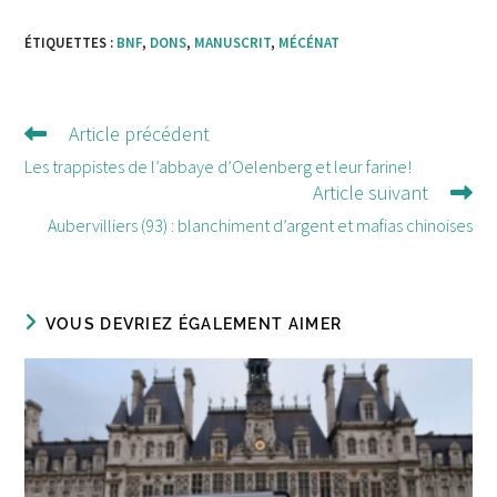
ÉTIQUETTES :
BNF
,
DONS
,
MANUSCRIT
,
MÉCÉNAT
Article précédent
Lire
d'autres
Les trappistes de l’abbaye d’Oelenberg et leur farine!
Article suivant
articles
Aubervilliers (93) : blanchiment d’argent et mafias chinoises
VOUS DEVRIEZ ÉGALEMENT AIMER