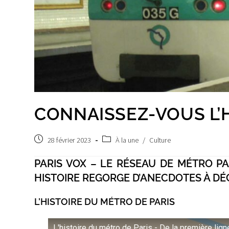
CONNAISSEZ-VOUS L’H
Publication
Post
28 février 2023
À la une
/
Culture
publiée :
category:
PARIS VOX – LE RÉSEAU DE MÉTRO PA
HISTOIRE REGORGE D’ANECDOTES À DÉ
L’HISTOIRE DU MÉTRO DE PARIS
L'histoire du métro de Paris - De la première lign