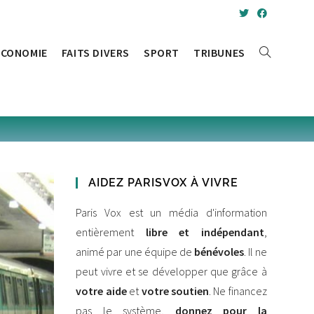
ÉCONOMIE
FAITS DIVERS
SPORT
TRIBUNES
TOGGLE
WEBSITE
SEARCH
AIDEZ PARISVOX À VIVRE
Paris Vox est un média d'information
entièrement
libre et indépendant
,
animé par une équipe de
bénévoles
. Il ne
peut vivre et se développer que grâce à
votre aide
et
votre soutien
. Ne financez
pas le système,
donnez pour la