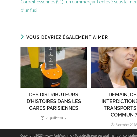
d'autres
Corbeil-Essonnes (91) : un commerçant enlevé sous la me
articles
d’un fusil
VOUS DEVRIEZ ÉGALEMENT AIMER
DES DISTRIBUTEURS
DEMAIN, DE
D’HISTOIRES DANS LES
INTERDICTION
GARES PARISIENNES
TRANSPORTS
COMMUN 
29 juillet 2017
3 octobre 201
Copyright 2023 - www.ParisVox.info - Tous droits réservés sauf mention contrair