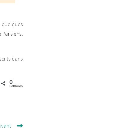
n quelques
 Parisiens.
scrits dans
0
PARTAGES
uivant