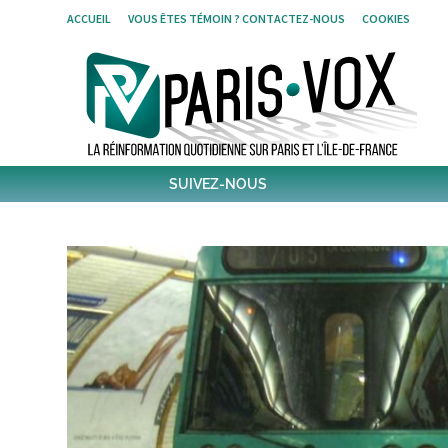
Skip
ACCUEIL
VOUS ÊTES TÉMOIN ? CONTACTEZ-NOUS
COOKIES
to
content
SUIVEZ-NOUS
1796
Followers
Twitter
6,489
Post
Post