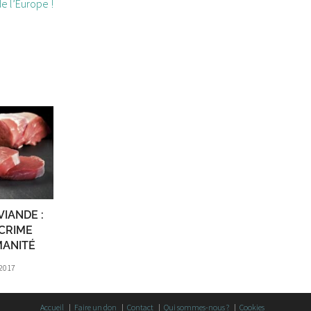
de l’Europe !
VIANDE :
CRIME
MANITÉ
2017
Accueil
Faire un don
Contact
Qui sommes-nous ?
Cookies