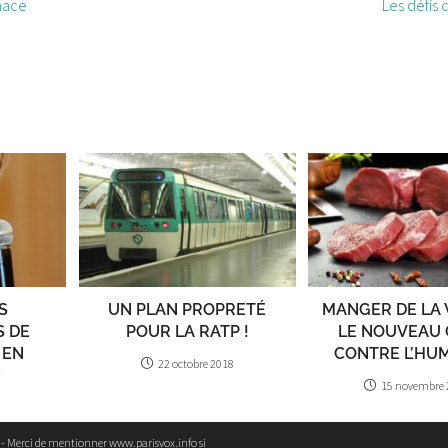
nace
Les défis 
S
UN PLAN PROPRETÉ
MANGER DE LA 
S DE
POUR LA RATP !
LE NOUVEAU 
 EN
CONTRE L’HU
22 octobre 2018
?
15 novembre 
8
e - Merci de mentionner www.parisvox.info si