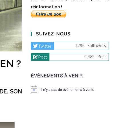
réinformation !
SUIVEZ-NOUS
1796
Followers
Twitter
6,489
Post
Post
EN ?
ÉVÈNEMENTS À VENIR
Il n’y a pas de évènements à venir.
DE. SON