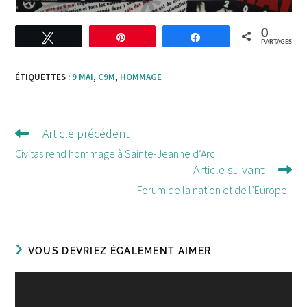
0
Tweetez
Enregistrer
Partagez
PARTAGES
ÉTIQUETTES :
9 MAI
,
C9M
,
HOMMAGE
Article précédent
Lire
d'autres
Civitas rend hommage à Sainte-Jeanne d’Arc !
Article suivant
articles
Forum de la nation et de l’Europe !
VOUS DEVRIEZ ÉGALEMENT AIMER