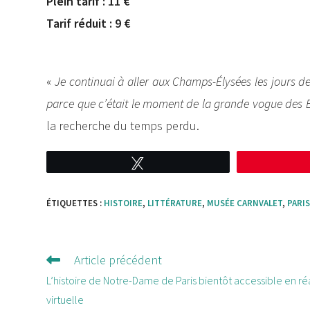
Plein tarif : 11 €
Tarif réduit : 9 €
«
Je continuai à aller aux Champs-Élysées les jours d
parce que c’était le moment de la grande vogue des Ex
la recherche du temps perdu.
Tweetez
ÉTIQUETTES :
HISTOIRE
,
LITTÉRATURE
,
MUSÉE CARNVALET
,
PARI
Article précédent
Lire
d'autres
L’histoire de Notre-Dame de Paris bientôt accessible en ré
articles
virtuelle