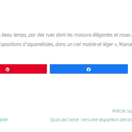
e beau temps, par des rues dont les maisons élégantes et roses 
positions d’aquarellistes, dans un ciel mobile et léger
», Marce
Enregistrer
Partagez
S
Article s
alité
Quais de Seine : vers une disparition des b