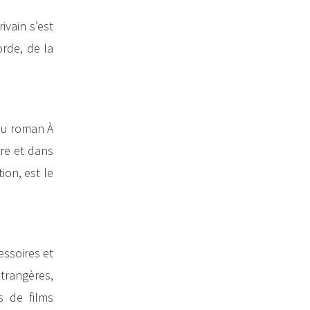
ivain s’est
rde, de la
 du roman À
vre et dans
ion, est le
essoires et
étrangères,
s de films