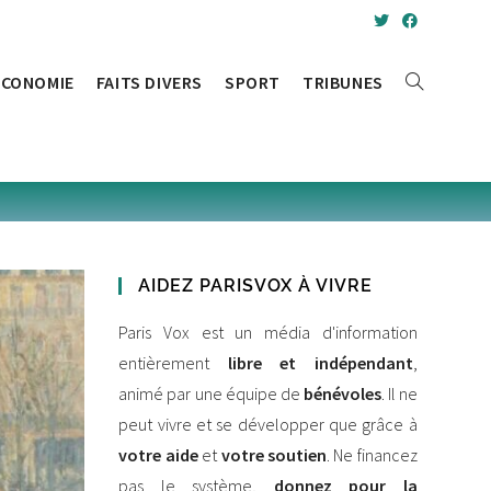
ÉCONOMIE
FAITS DIVERS
SPORT
TRIBUNES
TOGGLE
WEBSITE
SEARCH
AIDEZ PARISVOX À VIVRE
Paris Vox est un média d'information
entièrement
libre et indépendant
,
animé par une équipe de
bénévoles
. Il ne
peut vivre et se développer que grâce à
votre aide
et
votre soutien
. Ne financez
pas le système,
donnez pour la