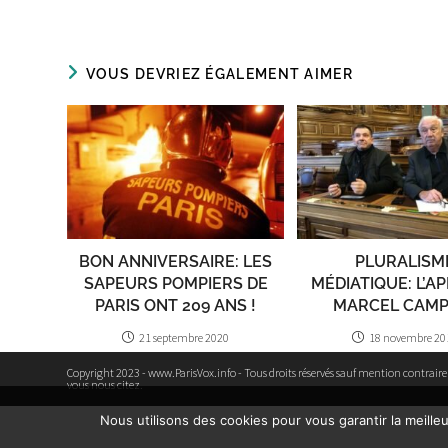
VOUS DEVRIEZ ÉGALEMENT AIMER
BON ANNIVERSAIRE: LES
PLURALISM
SAPEURS POMPIERS DE
MÉDIATIQUE: L’A
PARIS ONT 209 ANS !
MARCEL CAMP
21 septembre 2020
18 novembre 20
Copyright 2023 - www.ParisVox.info - Tous droits réservés sauf mention contrair
vous nous citez.
Nous utilisons des cookies pour vous garantir la meille