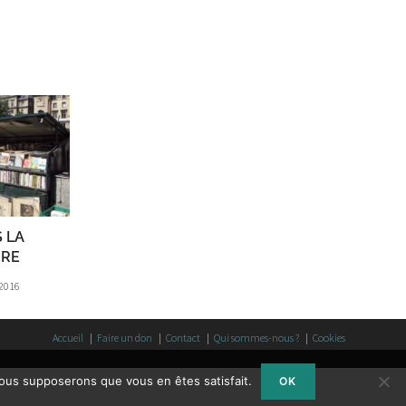
S LA
URE
 2016
Accueil
Faire un don
Contact
Qui sommes-nous ?
Cookies
 nous supposerons que vous en êtes satisfait.
OK