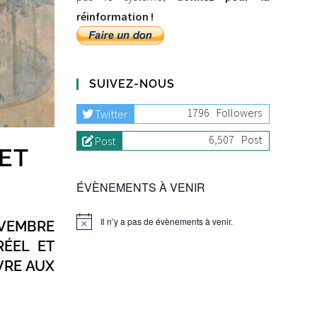
réinformation !
SUIVEZ-NOUS
1796
Followers
Twitter
6,507
Post
Post
ET
ÉVÈNEMENTS À VENIR
Il n’y a pas de évènements à venir.
OVEMBRE
RÉEL ET
UVRE AUX