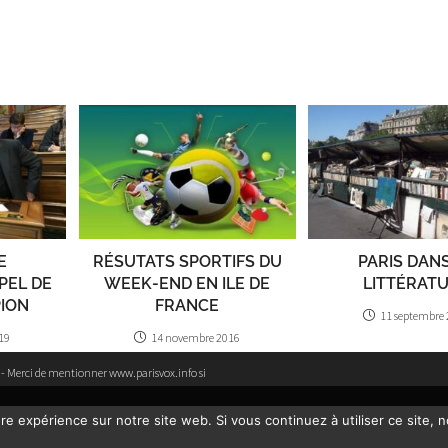
E
RÉSUTATS SPORTIFS DU
PARIS DAN
PPEL DE
WEEK-END EN ILE DE
LITTÉRAT
ION
FRANCE
11 septembre
19
14 novembre 2016
e - Merci de mentionner www.parisvox.info si
ure expérience sur notre site web. Si vous continuez à utiliser ce site,