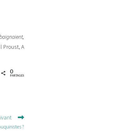
baignaient,
l Proust, A
0
PARTAGES
uivant
ouquinistes ?