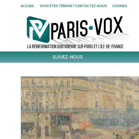
Skip
ACCUEIL
VOUS ÊTES TÉMOIN ? CONTACTEZ-NOUS
COOKIES
to
content
SUIVEZ-NOUS
1796
Followers
Twitter
6,507
Post
Post