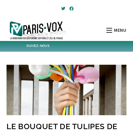
Skip
to
content
MENU
SUIVEZ-NOUS
1796
Followers
Twitter
6,370
Post
Post
LE BOUQUET DE TULIPES DE