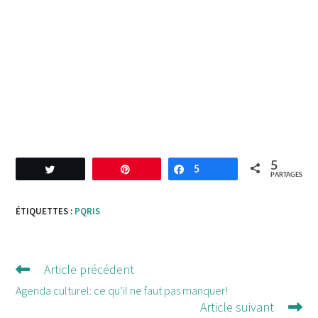
5
Tweetez
Enregistrer
5
Partagez
PARTAGES
ÉTIQUETTES :
PQRIS
Article précédent
Lire
d'autres
Agenda culturel: ce qu’il ne faut pas manquer!
Article suivant
articles