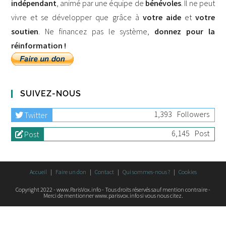
indépendant
, animé par une équipe de
bénévoles
. Il ne peut
vivre et se développer que grâce à
votre aide
et
votre
soutien
. Ne financez pas le système,
donnez pour la
réinformation !
SUIVEZ-NOUS
1,393
Followers
Twitter
6,145
Post
Post
Accueil
Faire un don
Contact
Qui sommes-nous ?
Cookies
Copyright 2022 - www.ParisVox.info - Tous droits réservés sauf mention contraire -
Merci de mentionner www.parisvox.info si vous nous citez.