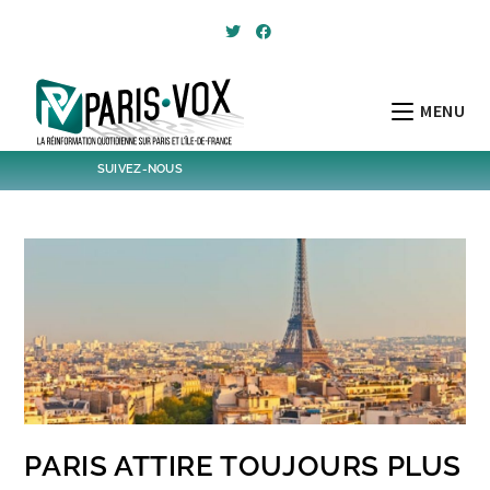
Skip
to
content
MENU
SUIVEZ-NOUS
1796
Followers
Twitter
6,507
Post
Post
PARIS ATTIRE TOUJOURS PLUS