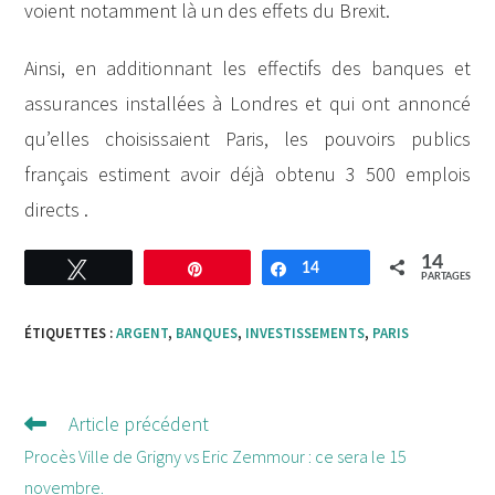
voient notamment là un des effets du Brexit.
Ainsi, en additionnant les effectifs des banques et
assurances installées à Londres et qui ont annoncé
qu’elles choisissaient Paris, les pouvoirs publics
français estiment avoir déjà obtenu 3 500 emplois
directs .
14
Tweetez
Enregistrer
14
Partagez
PARTAGES
ÉTIQUETTES :
ARGENT
,
BANQUES
,
INVESTISSEMENTS
,
PARIS
Article précédent
Lire
d'autres
Procès Ville de Grigny vs Eric Zemmour : ce sera le 15
articles
novembre.