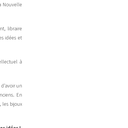
La Nouvelle
nt, libraire
es idées et
llectuel à
 d’avoir un
anciens. En
les bijoux
os idées !