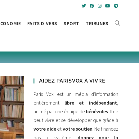
ÉCONOMIE
FAITS DIVERS
SPORT
TRIBUNES
TOGGLE
WEBSITE
SEARCH
AIDEZ PARISVOX À VIVRE
Paris Vox est un média d'information
entièrement
libre et indépendant
,
animé par une équipe de
bénévoles
. Il ne
peut vivre et se développer que grâce à
votre aide
et
votre soutien
. Ne financez
pas le système,
donnez pour la