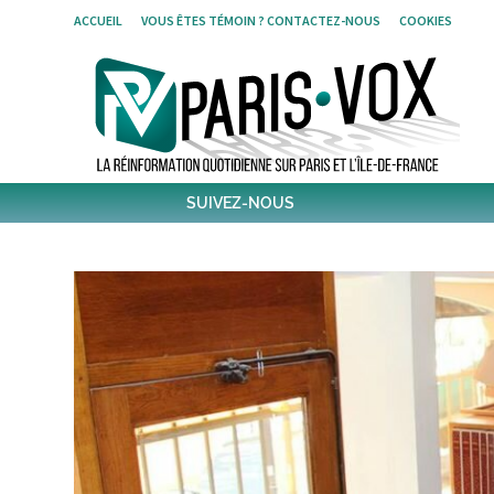
Skip
ACCUEIL
VOUS ÊTES TÉMOIN ? CONTACTEZ-NOUS
COOKIES
to
content
SUIVEZ-NOUS
1796
Followers
Twitter
6,540
Post
Post