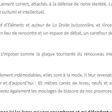
quement correct, attachés à la défense de notre identité. 
 culturel et intellectuel.
f d’
Éléments
et auteur de
La Droite buissonnière
, et Vince
 un lieu de rencontre et un espace de débat, un carrefour d
t s’imposer comme la plaque tournante du renouveau inte
lement indémodables, elles sont à la mode. Il leur revenait
r et d’aujourd’hui : 65 mètres carrés de livres, neufs et 
verez également les moulages de blasons de nos provinces, 
nnez-lui les livres qui vous encombrent et qui défendent v