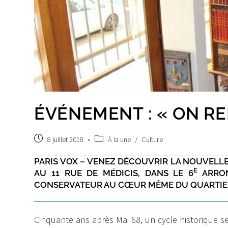
ÉVÉNEMENT : « ON RE
Publication
Post
8 juillet 2018
À la une
/
Culture
publiée :
category:
PARIS VOX – VENEZ DÉCOUVRIR LA NOUVELLE 
E
AU 11 RUE DE MÉDICIS, DANS LE 6
ARRON
CONSERVATEUR AU CŒUR MÊME DU QUARTIER 
Cinquante ans après Mai 68, un cycle historique s