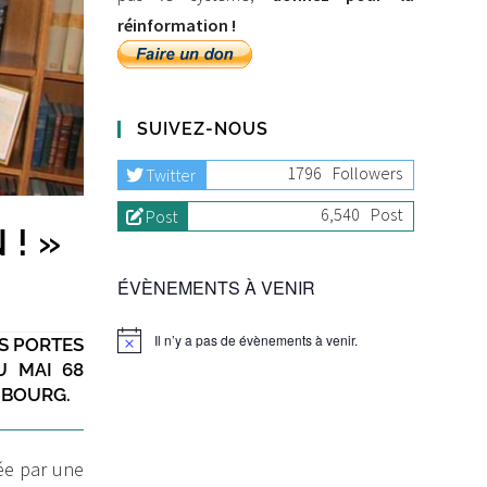
réinformation !
SUIVEZ-NOUS
1796
Followers
Twitter
6,540
Post
Post
! »
ÉVÈNEMENTS À VENIR
Il n’y a pas de évènements à venir.
ES PORTES
U MAI 68
MBOURG.
tée par une