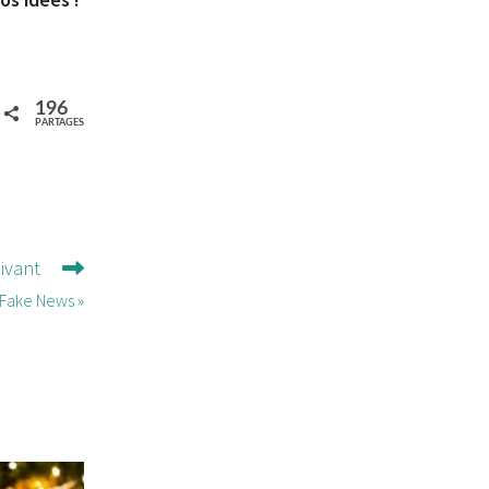
196
PARTAGES
uivant
 Fake News »