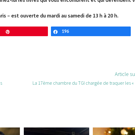
aris – est ouverte du mardi au samedi de 13 h à 20 h.
Enregistrer
196
Partagez
Article s
es
La 17ème chambre du TGI chargée de traquer les «