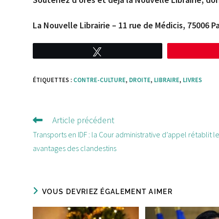
La Nouvelle Librairie – 11 rue de Médicis, 75006 P
Tweetez
ÉTIQUETTES :
CONTRE-CULTURE
,
DROITE
,
LIBRAIRE
,
LIVRES
Article précédent
Lire
d'autres
Transports en IDF : la Cour administrative d’appel rétablit l
articles
avantages des clandestins
VOUS DEVRIEZ ÉGALEMENT AIMER