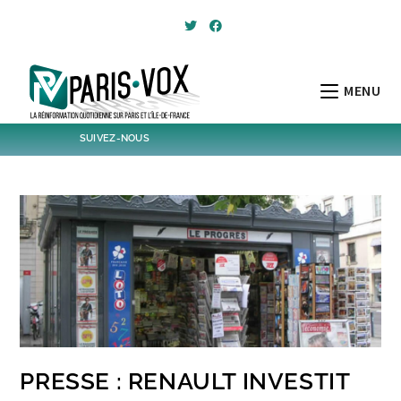
Skip
to
content
MENU
SUIVEZ-NOUS
1796
Followers
Twitter
6,376
Post
Post
PRESSE : RENAULT INVESTIT