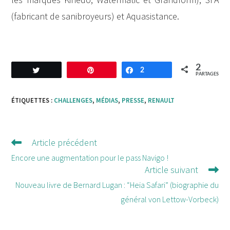
(fabricant de sanibroyeurs) et Aquasistance.
2
Tweetez
Enregistrer
2
Partagez
PARTAGES
ÉTIQUETTES :
CHALLENGES
,
MÉDIAS
,
PRESSE
,
RENAULT
Article précédent
Lire
d'autres
Encore une augmentation pour le pass Navigo !
Article suivant
articles
Nouveau livre de Bernard Lugan : “Heia Safari” (biographie du
général von Lettow-Vorbeck)