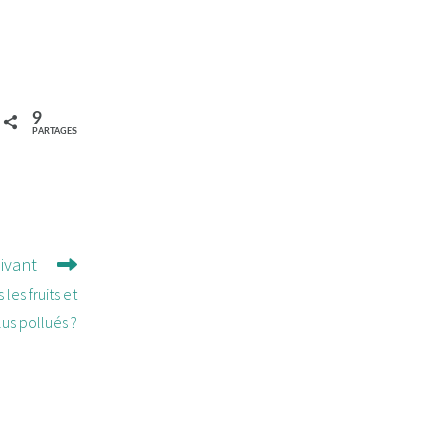
9
PARTAGES
uivant
les fruits et
us pollués ?