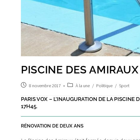
PISCINE DES AMIRAUX
Post
Post
8 novembre 2017
À la une
/
Politique
/
Sport
published:
category:
PARIS VOX – L’INAUGURATION DE LA PISCINE D
17H45.
RÉNOVATION DE DEUX ANS