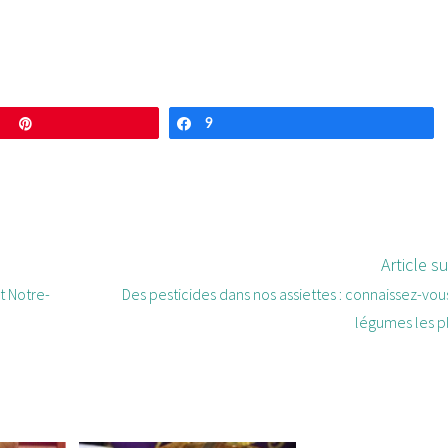
Enregistrer
9
Partagez
Article s
t Notre-
Des pesticides dans nos assiettes : connaissez-vous 
légumes les pl