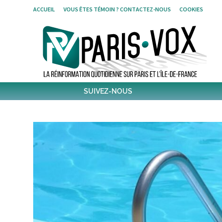
Skip
ACCUEIL
VOUS ÊTES TÉMOIN ? CONTACTEZ-NOUS
COOKIES
to
content
SUIVEZ-NOUS
1796
Followers
Twitter
6,383
Post
Post