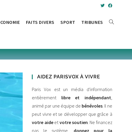
ÉCONOMIE
FAITS DIVERS
SPORT
TRIBUNES
TOGGLE
WEBSITE
SEARCH
AIDEZ PARISVOX À VIVRE
Paris Vox est un média d'information
entièrement
libre et indépendant
,
animé par une équipe de
bénévoles
. Il ne
peut vivre et se développer que grâce à
votre aide
et
votre soutien
. Ne financez
pas le système,
donnez pour la