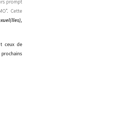
urs prompt
MO”. Cette
xuel(lles),
nt ceux de
s prochains