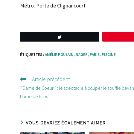
Métro: Porte de Clignancourt
Tweetez
ÉTIQUETTES :
AMÉLIE POULAIN
,
NAGER
,
PARIS
,
PISCINE
Article précédent
Lire
d'autres
” Dame de Coeur ” : le spectacle à couper le souffle devan
articles
Dame de Paris
VOUS DEVRIEZ ÉGALEMENT AIMER