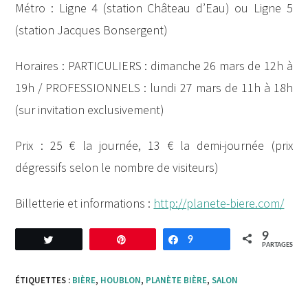
Métro : Ligne 4 (station Château d’Eau) ou Ligne 5
(station Jacques Bonsergent)
Horaires : PARTICULIERS : dimanche 26 mars de 12h à
19h / PROFESSIONNELS : lundi 27 mars de 11h à 18h
(sur invitation exclusivement)
Prix : 25 € la journée, 13 € la demi-journée (prix
dégressifs selon le nombre de visiteurs)
Billetterie et informations :
http://planete-biere.com/
9
Tweetez
Enregistrer
9
Partagez
PARTAGES
ÉTIQUETTES :
BIÈRE
,
HOUBLON
,
PLANÈTE BIÈRE
,
SALON