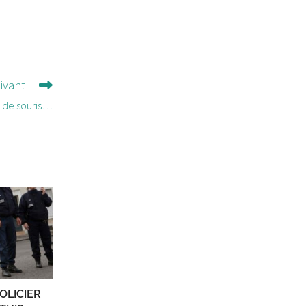
uivant
u de souris…
OLICIER