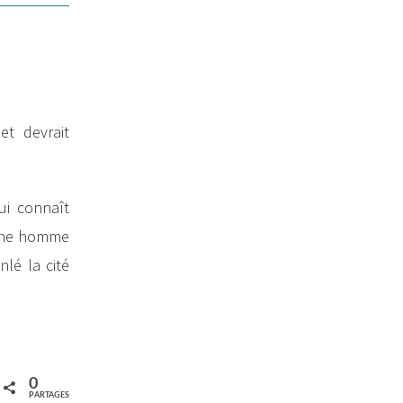
et devrait
ui connaît
eune homme
nlé la cité
0
PARTAGES