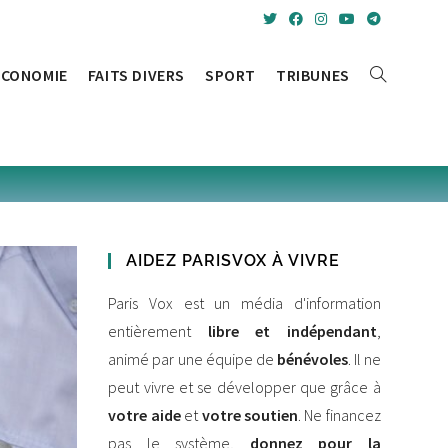
ÉCONOMIE
FAITS DIVERS
SPORT
TRIBUNES
TOGGLE
WEBSITE
SEARCH
AIDEZ PARISVOX À VIVRE
Paris Vox est un média d'information
entièrement
libre et indépendant
,
animé par une équipe de
bénévoles
. Il ne
peut vivre et se développer que grâce à
votre aide
et
votre soutien
. Ne financez
pas le système,
donnez pour la