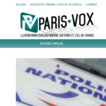
Skip
ACCUEIL
VOUS ÊTES TÉMOIN ? CONTACTEZ-NOUS
COOKIES
to
content
SUIVEZ-NOUS
1796
Followers
Twitter
6,541
Post
Post