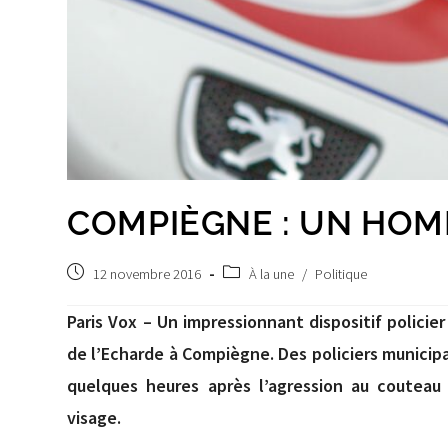
COMPIÈGNE : UN HOM
Publication
Post
12 novembre 2016
À la une
/
Politique
publiée :
category:
Paris Vox – Un impressionnant dispositif polici
de l’Echarde à Compiègne. Des policiers municipa
quelques heures après l’agression au coutea
visage.