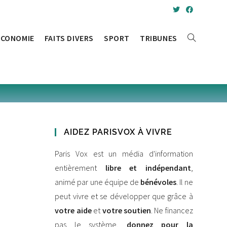
ÉCONOMIE
FAITS DIVERS
SPORT
TRIBUNES
TOGGLE
WEBSITE
SEARCH
AIDEZ PARISVOX À VIVRE
Paris Vox est un média d'information
entièrement
libre et indépendant
,
animé par une équipe de
bénévoles
. Il ne
peut vivre et se développer que grâce à
votre aide
et
votre soutien
. Ne financez
pas le système,
donnez pour la