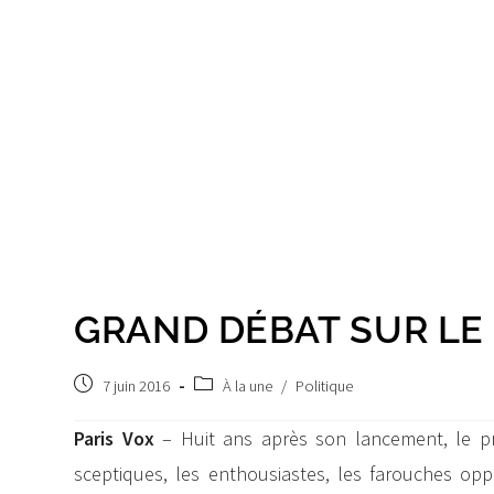
GRAND DÉBAT SUR LE 
Post
Post
7 juin 2016
À la une
/
Politique
published:
category:
Paris Vox
– Huit ans après son lancement, le proj
sceptiques, les enthousiastes, les farouches op