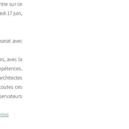
ntre sur ce
di 17 juin,
nariat avec
es, avec la
mpétences.
architectes
 toutes ces
bservateurs
.html