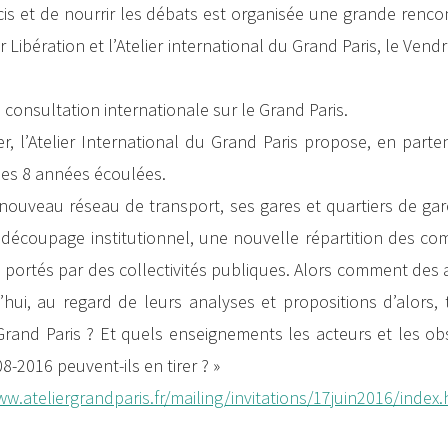
ndécis et de nourrir les débats est organisée une grande renco
Libération et l’Atelier international du Grand Paris, le Vendre
a consultation internationale sur le Grand Paris.
r, l’Atelier International du Grand Paris propose, en parte
 les 8 années écoulées.
e nouveau réseau de transport, ses gares et quartiers de gar
découpage institutionnel, une nouvelle répartition des co
portés par des collectivités publiques. Alors comment des 
’hui, au regard de leurs analyses et propositions d’alors,
 Grand Paris ? Et quels enseignements les acteurs et les o
8-2016 peuvent-ils en tirer ? »
ww.ateliergrandparis.fr/mailing/invitations/17juin2016/index