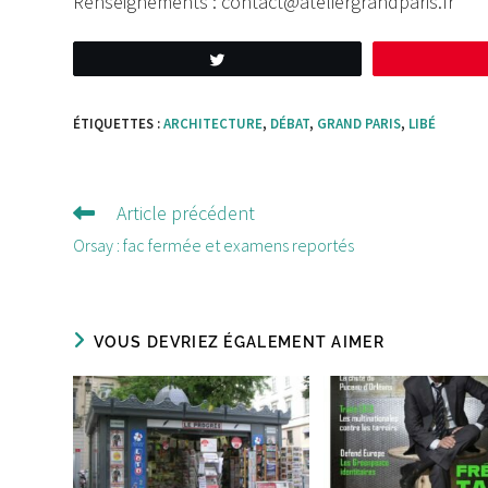
Renseignements : contact@ateliergrandparis.fr
Tweetez
ÉTIQUETTES :
ARCHITECTURE
,
DÉBAT
,
GRAND PARIS
,
LIBÉ
Article précédent
Lire
d'autres
Orsay : fac fermée et examens reportés
articles
VOUS DEVRIEZ ÉGALEMENT AIMER