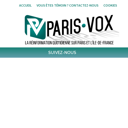
Skip
ACCUEIL
VOUS ÊTES TÉMOIN ? CONTACTEZ-NOUS
COOKIES
to
content
SUIVEZ-NOUS
1796
Followers
Twitter
6,376
Post
Post