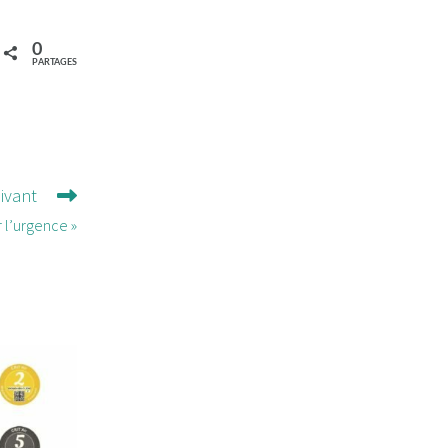
0
PARTAGES
uivant
 l’urgence »