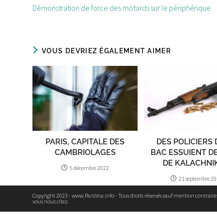
d'autres
Démonstration de force des motards sur le périphérique
articles
VOUS DEVRIEZ ÉGALEMENT AIMER
PARIS, CAPITALE DES
DES POLICIERS 
CAMBRIOLAGES
BAC ESSUIENT DE
DE KALACHNI
5 décembre 2022
21 septembre 2
Copyright 2023 - www.ParisVox.info - Tous droits réservés sauf mention contrair
vous nous citez.