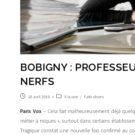
BOBIGNY : PROFESSEU
NERFS
Post
Post
18 avril 2016
À la une
/
Faits divers
published:
category:
Paris Vox
– Cela fait malheureusement déjà quelq
métier à risques », surtout dans certains établissem
Tragique constat une nouvelle fois confirmé au co