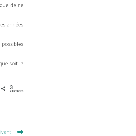
ique de ne
 les années
s possibles
que soit la
3
PARTAGES
uivant