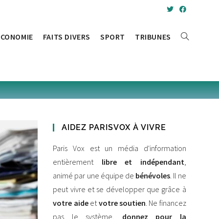
ÉCONOMIE
FAITS DIVERS
SPORT
TRIBUNES
AIDEZ PARISVOX À VIVRE
Paris Vox est un média d'information
entièrement
libre et indépendant
,
animé par une équipe de
bénévoles
. Il ne
peut vivre et se développer que grâce à
votre aide
et
votre soutien
. Ne financez
pas le système,
donnez pour la