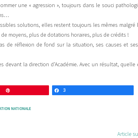
nommer une « agression », toujours dans le souci patholog
ens…
ossibles solutions, elles restent toujours les mêmes malgré
us de moyens, plus de dotations horaires, plus de crédits !
as de réflexion de fond sur la situation, ses causes et se
 devant la direction d’Académie. Avec un résultat, quelle 
Enregistrer
3
Partagez
ATION NATIONALE
Article s