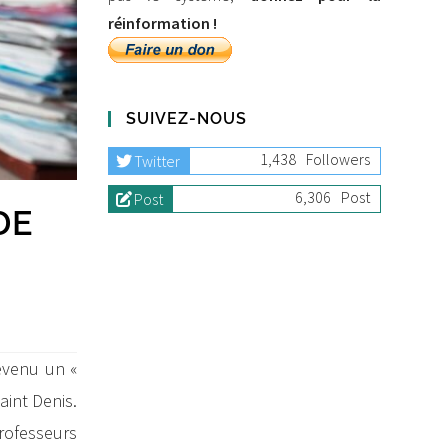
réinformation !
SUIVEZ-NOUS
1,438
Followers
Twitter
6,306
Post
Post
DE
evenu un «
aint Denis.
rofesseurs