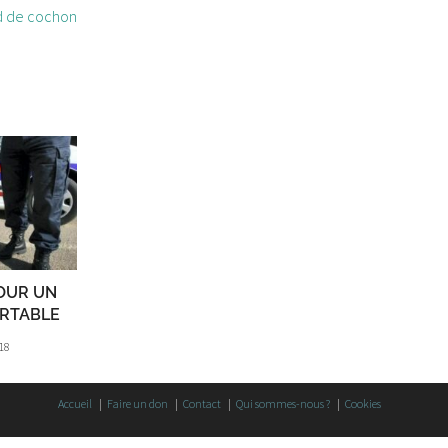
ed de cochon
POUR UN
RTABLE
18
Accueil
Faire un don
Contact
Qui sommes-nous ?
Cookies