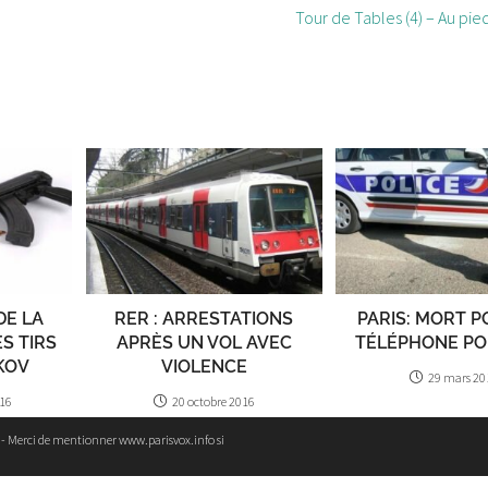
Tour de Tables (4) – Au pi
DE LA
RER : ARRESTATIONS
PARIS: MORT 
S TIRS
APRÈS UN VOL AVEC
TÉLÉPHONE PO
KOV
VIOLENCE
29 mars 20
016
20 octobre 2016
e - Merci de mentionner www.parisvox.info si