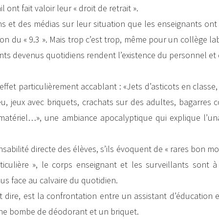
ont fait valoir leur « droit de retrait ».
tions et des médias sur leur situation que les enseignants on
on du « 9.3 ». Mais trop c’est trop, même pour un collège la
idents devenus quotidiens rendent l’existence du personnel et
ffet particulièrement accablant : «Jets d’asticots en classe
, jeux avec briquets, crachats sur des adultes, bagarres c
 matériel…», une ambiance apocalyptique qui explique l’un
sabilité directe des élèves, s’ils évoquent de « rares bon m
iculière », le corps enseignant et les surveillants sont à
us face au calvaire du quotidien.
ut dire, est la confrontation entre un assistant d’éducation 
une bombe de déodorant et un briquet.