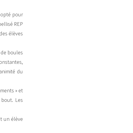
t opté pour
bellisé REP
 des élèves
, de boules
onstantes,
animité du
oments » et
 bout. Les
et un élève