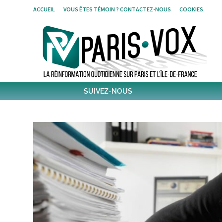
Skip
ACCUEIL
VOUS ÊTES TÉMOIN ? CONTACTEZ-NOUS
COOKIES
to
content
SUIVEZ-NOUS
1,438
Followers
Twitter
6,306
Post
Post