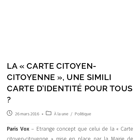
LA « CARTE CITOYEN-
CITOYENNE », UNE SIMILI
CARTE D’IDENTITÉ POUR TOUS
?
Publication
Post
26 mars 2016
À la une
/
Politique
publiée :
category:
Paris Vox
– Etrange concept que celui de la « Carte
citoyen-citoyenne » mise en place par la Mairie de