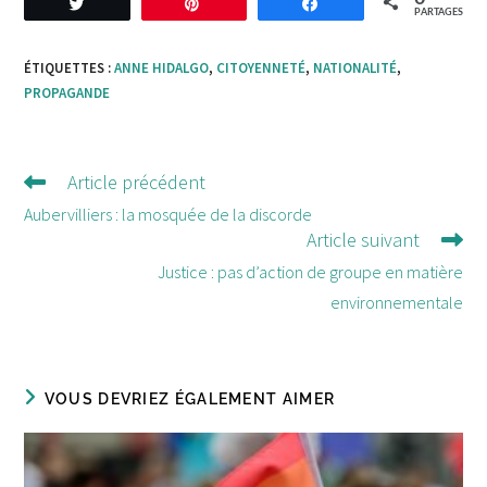
Tweetez
Enregistrer
Partagez
PARTAGES
ÉTIQUETTES :
ANNE HIDALGO
,
CITOYENNETÉ
,
NATIONALITÉ
,
PROPAGANDE
Article précédent
Lire
d'autres
Aubervilliers : la mosquée de la discorde
Article suivant
articles
Justice : pas d’action de groupe en matière
environnementale
VOUS DEVRIEZ ÉGALEMENT AIMER