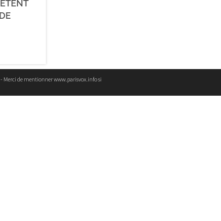
HÈTENT
 DE
e - Merci de mentionner www.parisvox.info si