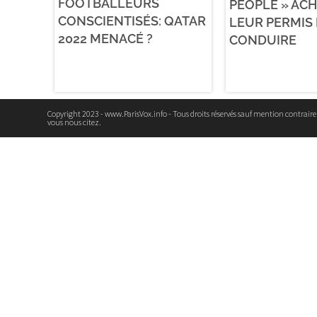
FOOTBALLEURS
PEOPLE » AC
CONSCIENTISÉS: QATAR
LEUR PERMIS
2022 MENACÉ ?
CONDUIRE
Copyright 2023 - www.ParisVox.info - Tous droits réservés sauf mention contrair
vous nous citez.