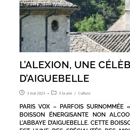
L’ALEXION, UNE CÉLÈ
D’AIGUEBELLE
Post
Post
3 mai 2023
À la une
/
Culture
published:
category:
PARIS VOX – PARFOIS SURNOMMÉE «
BOISSON ÉNERGISANTE NON ALCOOL
L’ABBAYE D’AIGUEBELLE. CETTE BOIS