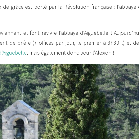
 de grâce est porté par la Révolution française : l’abbaye
ennent et font revivre l’abbaye d’Aiguebelle ! Aujourd’hui
nt de prière (7 offices par jour, le premier à 3h30 !) et de
’Aiguebelle
, mais également donc pour l’Alexion !