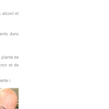
 alcool et
sents dans
a plante de
tron et de
iette !