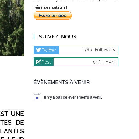
réinformation !
SUIVEZ-NOUS
1796
Followers
Twitter
6,370
Post
Post
ÉVÈNEMENTS À VENIR
Il n’y a pas de évènements à venir.
EST UNE
STES DE
PLANTES