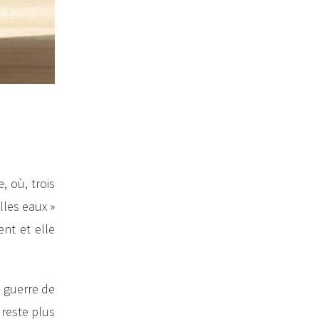
 où, trois
lles eaux »
ent et elle
a guerre de
 reste plus