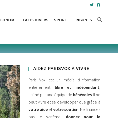
ÉCONOMIE
FAITS DIVERS
SPORT
TRIBUNES
TOGGLE
WEBSITE
SEARCH
AIDEZ PARISVOX À VIVRE
Paris Vox est un média d'information
entièrement
libre et indépendant
,
animé par une équipe de
bénévoles
. Il ne
peut vivre et se développer que grâce à
votre aide
et
votre soutien
. Ne financez
pas le système,
donnez pour la