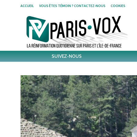
Skip
ACCUEIL
VOUS ÊTES TÉMOIN ? CONTACTEZ-NOUS
COOKIES
to
content
SUIVEZ-NOUS
1796
Followers
Twitter
6,370
Post
Post