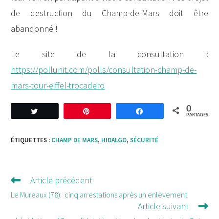
de destruction du Champ-de-Mars doit être
abandonné !
Le site de la consultation :
https://pollunit.com/polls/consultation-champ-de-
mars-tour-eiffel-trocadero
0
Tweetez
Enregistrer
Partagez
PARTAGES
ÉTIQUETTES :
CHAMP DE MARS
,
HIDALGO
,
SÉCURITÉ
Article précédent
Lire
d'autres
Le Mureaux (78): cinq arrestations après un enlèvement
Article suivant
articles