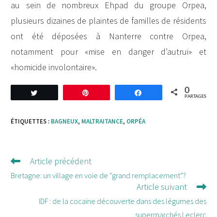
au sein de nombreux Ehpad du groupe Orpea,
plusieurs dizaines de plaintes de familles de résidents
ont été déposées à Nanterre contre Orpea,
notamment pour «mise en danger d’autrui» et
«homicide involontaire».
0
Tweetez
Enregistrer
Partagez
PARTAGES
ÉTIQUETTES :
BAGNEUX
,
MALTRAITANCE
,
ORPÉA
Article précédent
Lire
d'autres
Bretagne: un village en voie de “grand remplacement”?
Article suivant
articles
IDF : de la cocaïne découverte dans des légumes des
supermarchés Leclerc