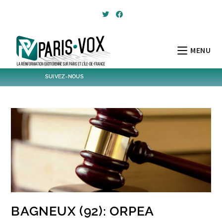
Skip
to
content
MENU
SUIVEZ-NOUS
1,399
Followers
Twitter
6,170
Post
Post
BAGNEUX (92): ORPEA