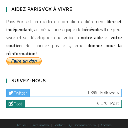
AIDEZ PARISVOX À VIVRE
Paris Vox est un média d'information entièrement
libre et
indépendant
, animé par une équipe de
bénévoles
. Il ne peut
vivre et se développer que grâce à
votre aide
et
votre
soutien
. Ne financez pas le système,
donnez pour la
réinformation !
SUIVEZ-NOUS
1,399
Followers
Twitter
6,170
Post
Post
Accueil
Faire un don
Contact
Qui sommes-nous ?
Cookies