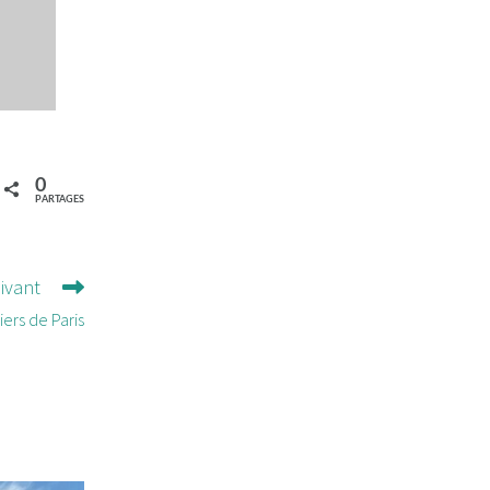
0
PARTAGES
uivant
ers de Paris