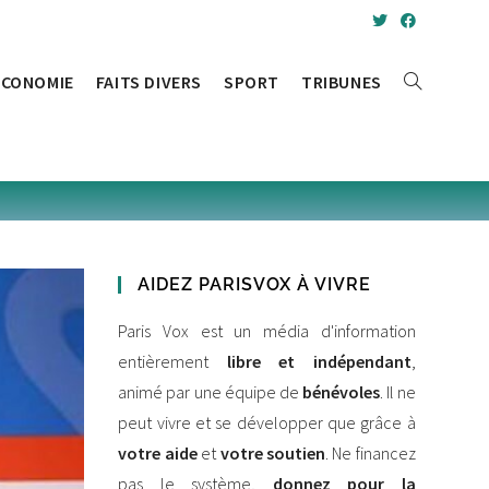
ÉCONOMIE
FAITS DIVERS
SPORT
TRIBUNES
AIDEZ PARISVOX À VIVRE
Paris Vox est un média d'information
entièrement
libre et indépendant
,
animé par une équipe de
bénévoles
. Il ne
peut vivre et se développer que grâce à
votre aide
et
votre soutien
. Ne financez
pas le système,
donnez pour la