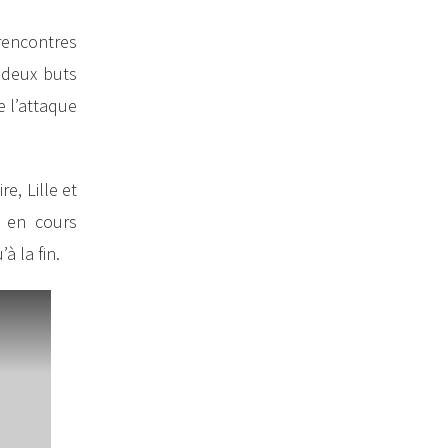
 rencontres
à deux buts
e l’attaque
e, Lille et
s en cours
à la fin.