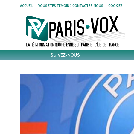
Skip
ACCUEIL
VOUS ÊTES TÉMOIN ? CONTACTEZ-NOUS
COOKIES
to
content
SUIVEZ-NOUS
1,385
Followers
Twitter
6,080
Post
Post