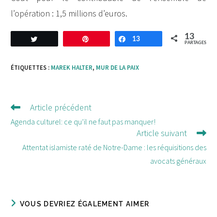
l’opération : 1,5 millions d’euros.
13
Tweetez
Enregistrer
13
Partagez
PARTAGES
ÉTIQUETTES :
MAREK HALTER
,
MUR DE LA PAIX
Article précédent
Lire
d'autres
Agenda culturel: ce qu’il ne faut pas manquer!
Article suivant
articles
Attentat islamiste raté de Notre-Dame : les réquisitions des
avocats généraux
VOUS DEVRIEZ ÉGALEMENT AIMER