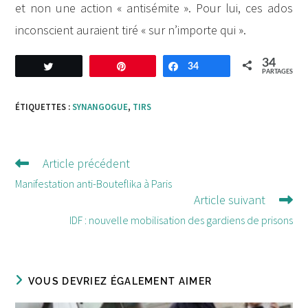
et non une action « antisémite ». Pour lui, ces ados
inconscient auraient tiré « sur n’importe qui ».
34
Tweetez
Enregistrer
34
Partagez
PARTAGES
ÉTIQUETTES :
SYNANGOGUE
,
TIRS
Article précédent
Lire
d'autres
Manifestation anti-Bouteflika à Paris
Article suivant
articles
IDF : nouvelle mobilisation des gardiens de prisons
VOUS DEVRIEZ ÉGALEMENT AIMER