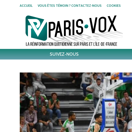
Skip
ACCUEIL
VOUS ÊTES TÉMOIN ? CONTACTEZ-NOUS
COOKIES
to
content
SUIVEZ-NOUS
1796
Followers
Twitter
6,486
Post
Post