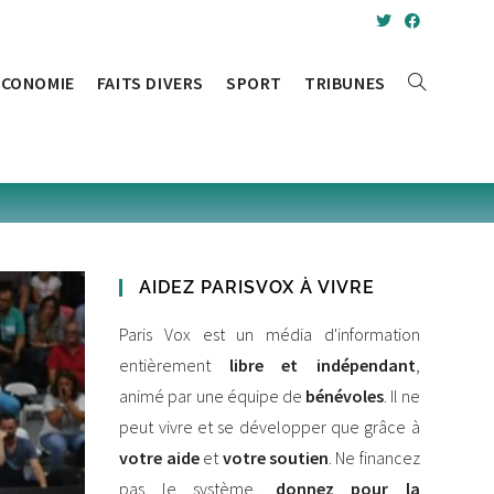
ÉCONOMIE
FAITS DIVERS
SPORT
TRIBUNES
TOGGLE
WEBSITE
SEARCH
AIDEZ PARISVOX À VIVRE
Paris Vox est un média d'information
entièrement
libre et indépendant
,
animé par une équipe de
bénévoles
. Il ne
peut vivre et se développer que grâce à
votre aide
et
votre soutien
. Ne financez
pas le système,
donnez pour la