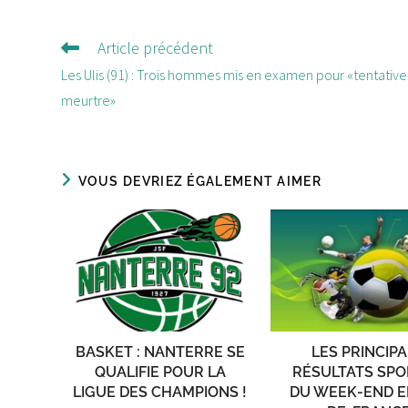
Article précédent
Lire
d'autres
Les Ulis (91) : Trois hommes mis en examen pour «tentativ
articles
meurtre»
VOUS DEVRIEZ ÉGALEMENT AIMER
BASKET : NANTERRE SE
LES PRINCIP
QUALIFIE POUR LA
RÉSULTATS SPO
LIGUE DES CHAMPIONS !
DU WEEK-END EN