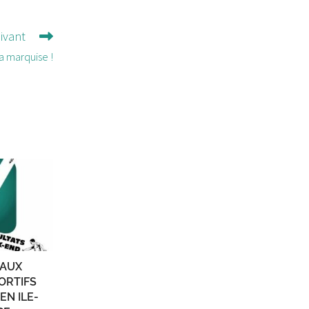
uivant
a marquise !
PAUX
ORTIFS
EN ILE-