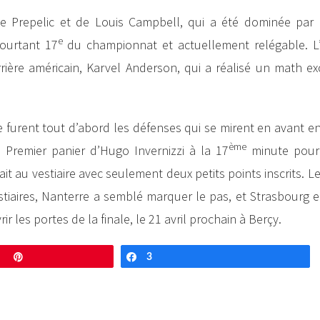
de Prepelic et de Louis Campbell, qui a été dominée par 
e
ourtant 17
du championnat et actuellement relégable. L
rière américain, Karvel Anderson, qui a réalisé un math ex
 furent tout d’abord les défenses qui se mirent en avant e
ème
s. Premier panier d’Hugo Invernizzi à la 17
minute pour
it au vestiaire avec seulement deux petits points inscrits. L
estiaires, Nanterre a semblé marquer le pas, et Strasbourg e
r les portes de la finale, le 21 avril prochain à Berçy.
Enregistrer
3
Partagez