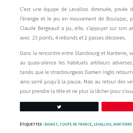
C’est une équipe de Levallois diminuée, privée 
l’énergie et le jeu en mouvement de Boulazac, p
Claude Bergeaud a pu, elle, s’appuyer sur son ar
avec 23 points, 4 rebonds et 2 passes décisives.
Dans la rencontre entre Starsbourg et Nanterre, se
au quasi-silence les habituels artilleurs adverse
tandis que le strasbourgeois Damien Inglis retourna
ainsi serré jusqu’à la pause. Mais au retour des v
pour prendre la tête et ne plus la lâcher pour s’ouvri
Tweetez
ÉTIQUETTES :
BASKET
,
COUPE DE FRANCE
,
LEVALLOIS
,
NANTERRE