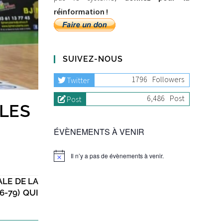
réinformation !
SUIVEZ-NOUS
1796
Followers
Twitter
6,486
Post
Post
 LES
ÉVÈNEMENTS À VENIR
Il n’y a pas de évènements à venir.
ALE DE LA
-79) QUI