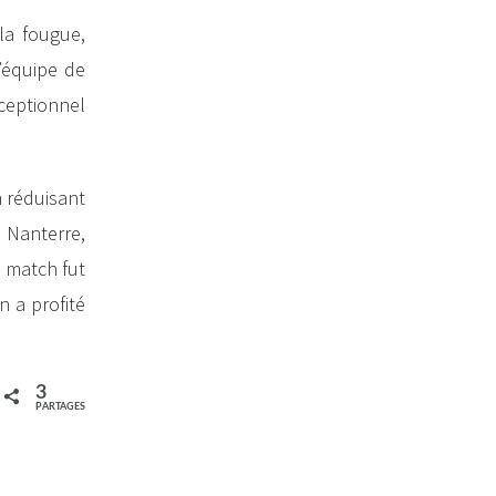
la fougue,
’équipe de
ceptionnel
n réduisant
 Nanterre,
e match fut
n a profité
3
PARTAGES