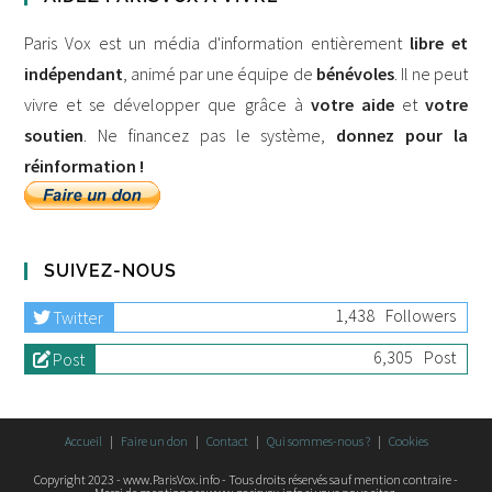
Paris Vox est un média d'information entièrement
libre et
indépendant
, animé par une équipe de
bénévoles
. Il ne peut
vivre et se développer que grâce à
votre aide
et
votre
soutien
. Ne financez pas le système,
donnez pour la
réinformation !
SUIVEZ-NOUS
1,438
Followers
Twitter
6,305
Post
Post
Accueil
Faire un don
Contact
Qui sommes-nous ?
Cookies
Copyright 2023 - www.ParisVox.info - Tous droits réservés sauf mention contraire -