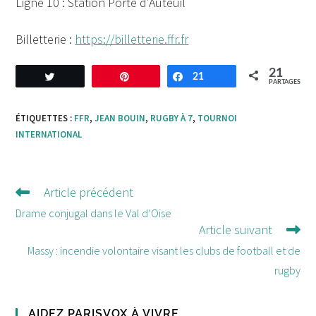
Ligne 10 : Station Porte d’Auteuil
Billetterie :
https://billetterie.ffr.fr
21
Tweetez
Enregistrer
21
Partagez
PARTAGES
ÉTIQUETTES :
FFR
,
JEAN BOUIN
,
RUGBY À 7
,
TOURNOI
INTERNATIONAL
Article précédent
Lire
d'autres
Drame conjugal dans le Val d’Oise
Article suivant
articles
Massy : incendie volontaire visant les clubs de football et de
rugby
AIDEZ PARISVOX À VIVRE