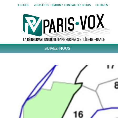
Skip
ACCUEIL
VOUS ÊTES TÉMOIN ? CONTACTEZ-NOUS
COOKIES
to
content
SUIVEZ-NOUS
1,439
Followers
Twitter
6,305
Post
Post