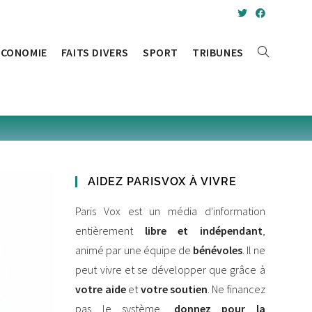
ÉCONOMIE
FAITS DIVERS
SPORT
TRIBUNES
AIDEZ PARISVOX À VIVRE
Paris Vox est un média d'information
entièrement
libre et indépendant
,
animé par une équipe de
bénévoles
. Il ne
peut vivre et se développer que grâce à
votre aide
et
votre soutien
. Ne financez
pas le système,
donnez pour la