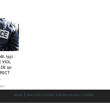
L (93) :
 VIOL
 DE 90
SPECT
.
2022
Accueil
Faire un don
Contact
Qui sommes-nous ?
Cookies