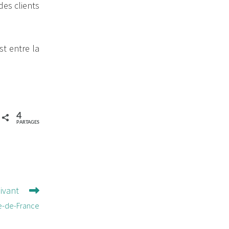
des clients
st entre la
4
PARTAGES
uivant
le-de-France