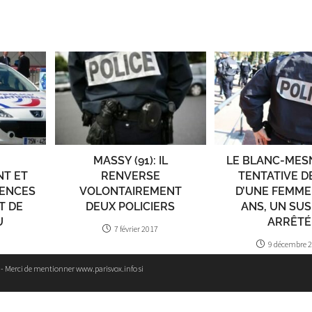
MASSY (91): IL
LE BLANC-MESNI
T ET
RENVERSE
TENTATIVE DE
LENCES
VOLONTAIREMENT
D’UNE FEMME
T DE
DEUX POLICIERS
ANS, UN SU
U
ARRÊTÉ
7 février 2017
9 décembre 
e - Merci de mentionner www.parisvox.info si