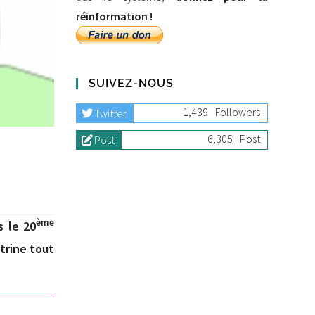
réinformation !
SUIVEZ-NOUS
1,439
Followers
Twitter
6,305
Post
Post
ème
s le 20
itrine tout