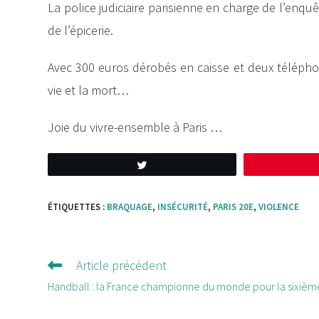
La police judiciaire parisienne en charge de l’enq
de l’épicerie.
Avec 300 euros dérobés en caisse et deux téléphones 
vie et la mort…
Joie du vivre-ensemble à Paris …
Tweetez
ÉTIQUETTES :
BRAQUAGE
,
INSÉCURITÉ
,
PARIS 20E
,
VIOLENCE
Article précédent
Lire
d'autres
Handball : la France championne du monde pour la sixième 
articles