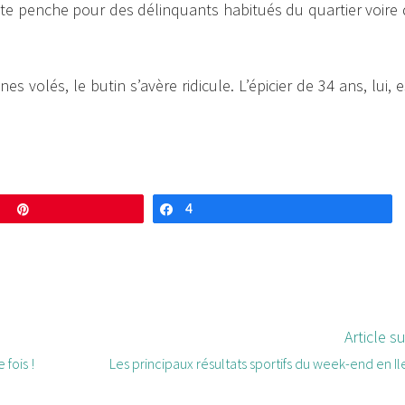
uête penche pour des délinquants habitués du quartier voire 
volés, le butin s’avère ridicule. L’épicier de 34 ans, lui, e
Enregistrer
4
Partagez
Article s
fois !
Les principaux résultats sportifs du week-end en I