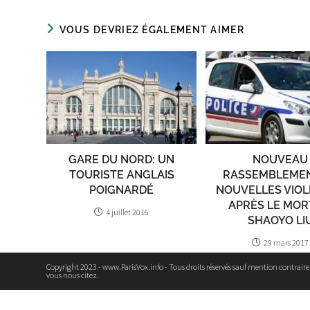
VOUS DEVRIEZ ÉGALEMENT AIMER
GARE DU NORD: UN
NOUVEAU
TOURISTE ANGLAIS
RASSEMBLEMEN
POIGNARDÉ
NOUVELLES VIO
APRÈS LE MOR
4 juillet 2016
SHAOYO LI
29 mars 2017
Copyright 2023 - www.ParisVox.info - Tous droits réservés sauf mention contrair
vous nous citez.