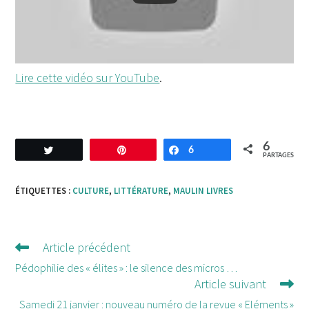
Lire cette vidéo sur YouTube
.
6
Tweetez
Enregistrer
6
Partagez
PARTAGES
ÉTIQUETTES :
CULTURE
,
LITTÉRATURE
,
MAULIN LIVRES
Article précédent
Lire
d'autres
Pédophilie des « élites » : le silence des micros …
Article suivant
articles
Samedi 21 janvier : nouveau numéro de la revue « Eléments »