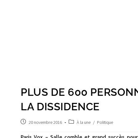
PLUS DE 600 PERSON
LA DISSIDENCE
Post
Post
20 novembre 2016
À la une
/
Politique
published:
category:
Paris Vox – Salle comble et grand succès pou