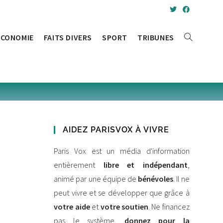
ÉCONOMIE
FAITS DIVERS
SPORT
TRIBUNES
AIDEZ PARISVOX À VIVRE
Paris Vox est un média d'information
entièrement
libre et indépendant
,
animé par une équipe de
bénévoles
. Il ne
peut vivre et se développer que grâce à
votre aide
et
votre soutien
. Ne financez
pas le système,
donnez pour la