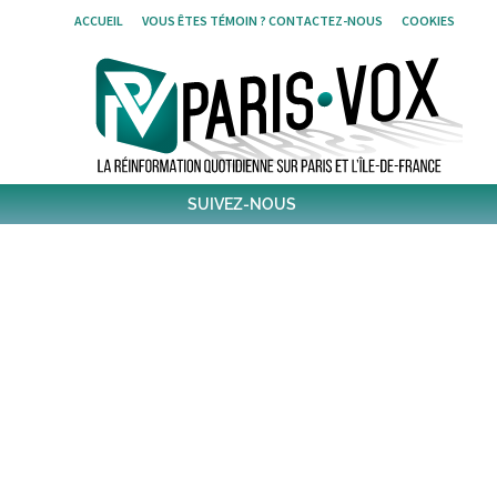
Skip
ACCUEIL
VOUS ÊTES TÉMOIN ? CONTACTEZ-NOUS
COOKIES
to
content
SUIVEZ-NOUS
1,421
Followers
Twitter
6,244
Post
Post