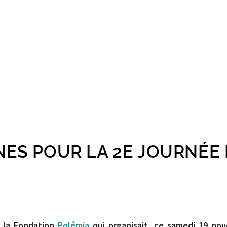
NES POUR LA 2E JOURNÉE
r la Fondation
Polémia
qui organisait, ce samedi 19 no