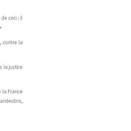
e ceci : il
»
, contre la
la justice
e la France
andestins,