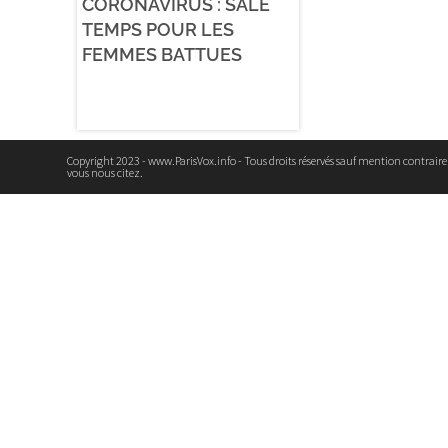
CORONAVIRUS : SALE
TEMPS POUR LES
FEMMES BATTUES
Copyright 2023 - www.ParisVox.info - Tous droits réservés sauf mention contrair
vous nous citez.