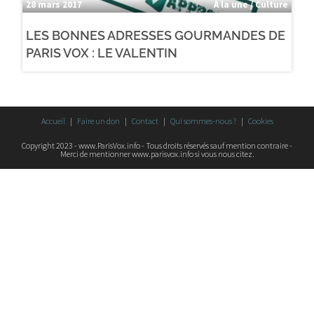
28 mars 2017
À la une / Culture
LES BONNES ADRESSES GOURMANDES DE
PARIS VOX : LE VALENTIN
Accueil
Faire un don
Contact
Qui sommes-nous ?
Cookies
Copyright 2023 - www.ParisVox.info - Tous droits réservés sauf mention contraire -
Merci de mentionner www.parisvox.info si vous nous citez.