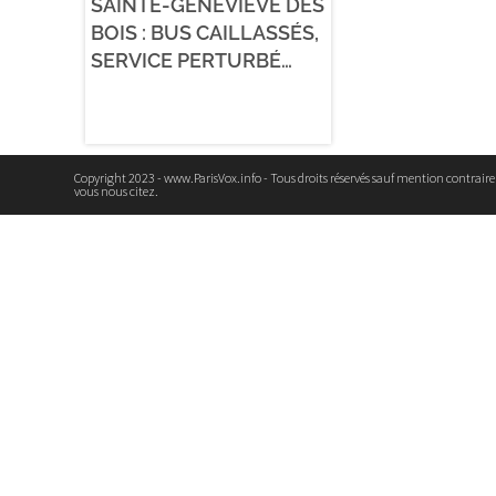
SAINTE-GENEVIÈVE DES
BOIS : BUS CAILLASSÉS,
SERVICE PERTURBÉ…
Copyright 2023 - www.ParisVox.info - Tous droits réservés sauf mention contrair
vous nous citez.