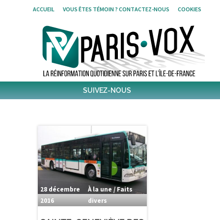
Skip
ACCUEIL
VOUS ÊTES TÉMOIN ? CONTACTEZ-NOUS
COOKIES
to
content
SUIVEZ-NOUS
1,427
Followers
Twitter
6,255
Post
Post
28 décembre
À la une / Faits
2016
divers