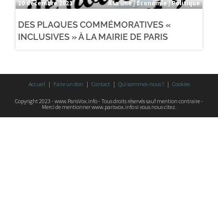
10 décembre 2021
À la une / Économie / Politique
DES PLAQUES COMMÉMORATIVES «
INCLUSIVES » À LA MAIRIE DE PARIS
Accueil
Faire un don
Contact
Qui sommes-nous ?
Cookies
Copyright 2023 - www.ParisVox.info - Tous droits réservés sauf mention contraire -
Merci de mentionner www.parisvox.info si vous nous citez.