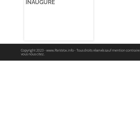
INAUGURÉ
Copyright 2023 - www.ParisVox.info - Tous droits réservés sauf mention contrair
vous nous citez.