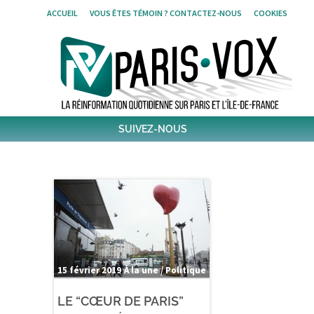
Skip
ACCUEIL
VOUS ÊTES TÉMOIN ? CONTACTEZ-NOUS
COOKIES
to
content
SUIVEZ-NOUS
1796
Followers
Twitter
6,486
Post
Post
15 février 2019
À la une / Politique
LE “CŒUR DE PARIS”